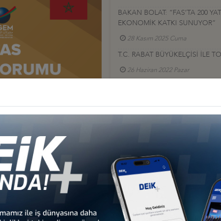
BAKAN BOLAT: “FAS’TA 200 YA
EKONOMİK KATKI SUNUYOR”
28 Kasım 2025 Cuma
T.C. RABAT BÜYÜKELÇİSİ İLE T
26 Haziran 2022 Pazar
TÜRKİYE-FAS İŞ KONSEYİ’NİN 
25 Mayıs 2022 Çarşamba
TÜRKİYE-FAS YUVARLAK MASA 
15 Ocak 2020 Çarşamba
TÜRKİYE-FAS İŞ KONSEYİ ORTAK
09 Ekim 2019 Çarşamba