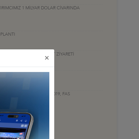
TIRIMCIMIZ 1 MİLYAR DOLAR CİVARINDA
OPLANTI
KAZABLANKA-RABAT HEYET ZİYARETİ
×
TOPLANTISI
 TOPLANTISI, 9-12 EKİM 2019, FAS