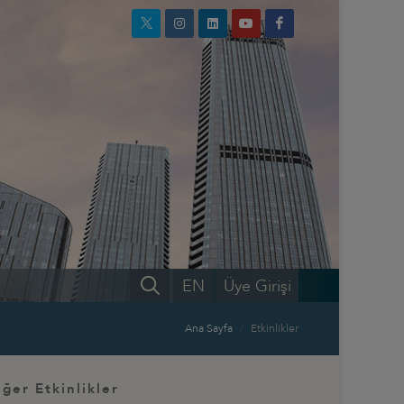
EN
Üye Girişi
Ana Sayfa
Etkinlikler
iğer Etkinlikler