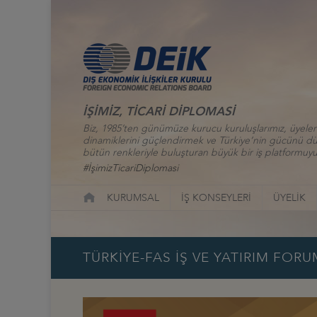
İŞİMİZ, TİCARİ DİPLOMASİ
Biz, 1985’ten günümüze kurucu kuruluşlarımız, üyelerim
dinamiklerini güçlendirmek ve Türkiye’nin gücünü düny
bütün renkleriyle buluşturan büyük bir iş platformuyu
#İşimizTicariDiplomasi
KURUMSAL
İŞ KONSEYLERİ
ÜYELİK
TÜRKİYE-FAS İŞ VE YATIRIM FOR