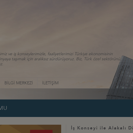
iz ve iş konseylerimizle, faaliyetlerimizi Türkiye ekonomisinin
aya taşımak için aralıksız sürdürüyoruz. Biz, Türk özel sektörünü
z.
BİLGİ MERKEZİ
İLETİŞİM
UMU
İş Konseyi ile Alakalı D