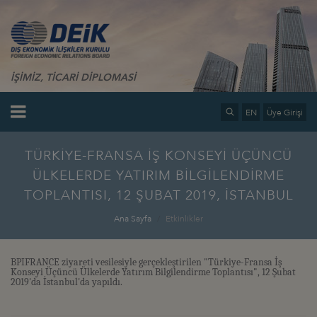
İŞİMİZ, TİCARİ DİPLOMASİ
EN
Üye Girişi
TÜRKİYE-FRANSA İŞ KONSEYİ ÜÇÜNCÜ
ÜLKELERDE YATIRIM BİLGİLENDİRME
TOPLANTISI, 12 ŞUBAT 2019, İSTANBUL
Ana Sayfa
Etkinlikler
BPIFRANCE ziyareti vesilesiyle gerçekleştirilen "Türkiye-Fransa İş
Konseyi Üçüncü Ülkelerde Yatırım Bilgilendirme Toplantısı", 12 Şubat
2019'da İstanbul'da yapıldı.