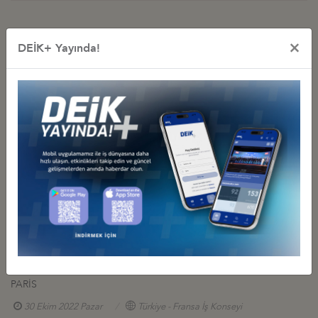
İş Konseyi ile Alakalı Diğer Etkinlikler
×
DEİK+ Yayında!
DEİK, TÜRKİYE VE FRANSA İŞ İNSANLARINI İSTANBUL’DA BİR
ARAYA GETİRDİ
17 Şubat 2026 Salı
Türkiye - Fransa İş Konseyi
YENİ ATANAN FRANSA ANKARA BÜYÜKELÇİSİ İLE AKŞAM
YEMEĞİ, 24 KASIM 2023, İSTANBUL
24 Kasım 2023 Cuma
Türkiye - Fransa İş Konseyi
FRANSA ANKARA BÜYÜKELÇİSİNE VEDA YEMEĞİ, 20 TEMMUZ
2023, İSTANBUL
20 Temmuz 2023 Perşembe
Türkiye - Fransa İş Konseyi
TÜRKİYE-FRANSA İŞ DÜNYASI BULUŞMASI, 30 KASIM 2022,
PARİS
30 Ekim 2022 Pazar
Türkiye - Fransa İş Konseyi