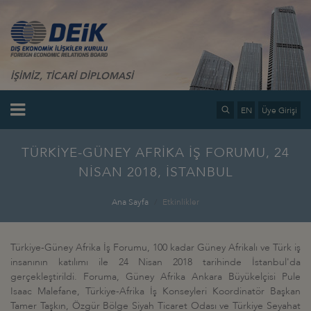
İŞİMİZ, TİCARİ DİPLOMASİ
EN
Üye Girişi
TÜRKİYE-GÜNEY AFRİKA İŞ FORUMU, 24
NİSAN 2018, İSTANBUL
Ana Sayfa
Etkinlikler
Türkiye-Güney Afrika İş Forumu, 100 kadar Güney Afrikalı ve Türk iş
insanının katılımı ile 24 Nisan 2018 tarihinde İstanbul'da
gerçekleştirildi. Foruma, Güney Afrika Ankara Büyükelçisi Pule
Isaac Malefane, Türkiye-Afrika İş Konseyleri Koordinatör Başkan
Tamer Taşkın, Özgür Bölge Siyah Ticaret Odası ve Türkiye Seyahat