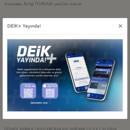
Acentaları Birliği (TÜRSAB) yetkilileri katıldı.
×
DEİK+ Yayında!
İş Konseyi ile Alakalı Diğer Etkinlikler
KWAZULU-NATAL DELEGASYONU İLE YUVARLAK MASA
TOPLANTISI
18 Ekim 2023 Çarşamba
Türkiye - Güney Afrika İş Konseyi
INDUSTRIAL DEVELOPMENT CORPORATION OF SOUTH
AFRICA TEMSİLCİLERİ İLE TOPLANTI
09 Ağustos 2023 Çarşamba
Türkiye - Güney Afrika İş Konseyi
GÜNEY AFRİKA DIŞİŞLERİ BAKAN YARDIMCISI ALVİN BOTES İLE
ÇALIŞMA YEMEĞİ
01 Kasım 2022 Salı
Türkiye - Güney Afrika İş Konseyi
GÜNEY AFRİKA DIŞİŞLERİ BAKAN YARDIMCISI İLE ÇALIŞMA