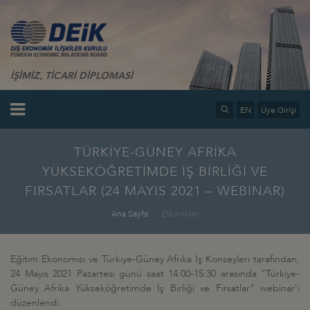
İŞİMİZ, TİCARİ DİPLOMASİ
EN
Üye Girişi
TÜRKİYE-GÜNEY AFRİKA
YÜKSEKÖĞRETİMDE İŞ BİRLİĞİ VE
FIRSATLAR (24 MAYIS 2021 – WEBINAR)
Ana Sayfa
Etkinlikler
Eğitim Ekonomisi ve Türkiye-Güney Afrika İş Konseyleri tarafından,
24 Mayıs 2021 Pazartesi günü saat 14:00-15:30 arasında "Türkiye-
Güney Afrika Yükseköğretimde İş Birliği ve Fırsatlar" webinar'ı
düzenlendi.