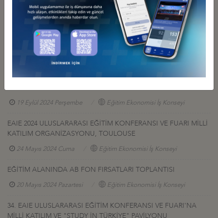
İş Konseyi ile Alakalı Diğer Etkinlikler
DEİK/EĞİTİM EKONOMİSİ İŞ KONSEYİ EAIE 2024 TOULOUSE
FUARI’NDA NETWORKİNG YEMEĞİ DÜZENLEDİ
19 Eylül 2024 Perşembe
Eğitim Ekonomisi İş Konseyi
EAIE 2024 ULUSLARARASI EĞİTİM KONFERANSI VE FUARI MİLLİ
KATILIM ORGANİZASYONU, TOULOUSE
24 Mayıs 2024 Cuma
Eğitim Ekonomisi İş Konseyi
EĞİTİM ALANINDA AB FON FIRSATLARI TOPLANTISI
20 Mayıs 2024 Pazartesi
Eğitim Ekonomisi İş Konseyi
34. EAIE ULUSLARARASI EĞİTİM KONFERANSI VE FUARI'NA
MİLLİ KATILIM VE "STUDY İN TÜRKİYE" PAVİLYONU