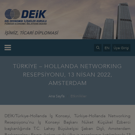
İŞİMİZ, TİCARİ DİPLOMASİ
EN
Üye Girişi
TÜRKİYE – HOLLANDA NETWORKING
RESEPSİYONU, 13 NİSAN 2022,
AMSTERDAM
Ana Sayfa
Etkinlikler
DEİK/Türkiye-Hollanda İş Konseyi, Türkiye-Hollanda Networking
Resepsiyonu'nu İş Konseyi Başkanı Nüket Küçükel Ezberci
başkanlığında T.C. Lahey Büyükelçisi Şaban Dişli, Amsterdam
Başkonsolosu Engin Arıkan ve iki ülke iş insanlarının katılımlarıyla 13