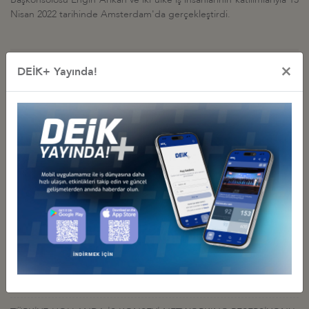
Nisan 2022 tarihinde Amsterdam'da gerçekleştirdi.
×
DEİK+ Yayında!
İş Konseyi ile Alakalı Diğer Etkinlikler
HOLLANDA-TÜRKİYE YUVARLAK MASA TOPLANTISI, LAHEY’DE
DÜZENLENDİ
02 Temmuz 2026 Perşembe
Türkiye - Hollanda İş Konseyi
TÜRKİYE-HOLLANDA YUVARLAK MASA TOPLANTISI
GERÇEKLEŞTİRİLDİ
15 Ocak 2025 Çarşamba
Türkiye - Hollanda İş Konseyi
HOLLANDA-TÜRKİYE YUVARLAK MASA TOPLANTISI, 29 KASIM
2023, AMSTERDAM
29 Kasım 2023 Çarşamba
Türkiye - Hollanda İş Konseyi