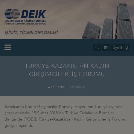
İŞİMİZ, TİCARİ DİPLOMASİ
EN
Üye Girişi
TÜRKİYE-KAZAKİSTAN KADIN
GİRİŞİMCİLERİ İŞ FORUMU
Ana Sayfa
Etkinlikler
Kazakistan Kadın Girişimciler Konseyi Heyeti'nin Türkiye ziyareti
çerçevesinde, 15 Şubat 2018'de Türkiye Odalar ve Borsalar
Birliğinde (TOBB) Türkiye-Kazakistan Kadın Girişimciler İş Forumu
gerçekleştirildi.