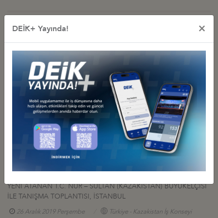
×
DEİK+ Yayında!
İş Konseyi ile Alakalı Diğer Etkinlikler
TÜRKİYE-KAZAKİSTAN TİCARET HACMİ HEDEFİ: 15 MİLYAR
DOLAR
14 Mayıs 2026 Perşembe
Türkiye - Kazakistan İş Konseyi
TÜRKİYE-KAZAKİSTAN İŞ FORUMU, 04 MART 2022, NUR-SULTAN
04 Mart 2022 Cuma
Türkiye - Kazakistan İş Konseyi
KAZAKİSTAN ANKARA BÜYÜKELÇİSİ SAPARBEKULY, İŞ KONSEYİ
BAŞKANI YILDIRIM'I ZİYARET ETTİ
16 Ocak 2020 Perşembe
Türkiye - Kazakistan İş Konseyi
YENİ ATANAN T.C. NUR – SULTAN (KAZAKİSTAN) BÜYÜKELÇİSİ
İLE TANIŞMA TOPLANTISI, İSTANBUL
26 Aralık 2019 Perşembe
Türkiye - Kazakistan İş Konseyi