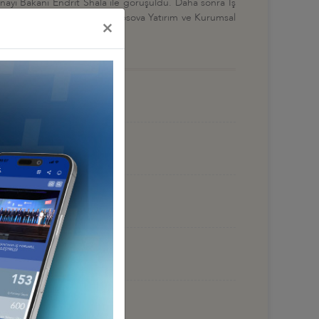
ayi Bakanı Endrit Shala ile görüşüldü. Daha sonra İş
.C. Priştine Büyükelçiliği, Kosova Yatırım ve Kurumsal
×