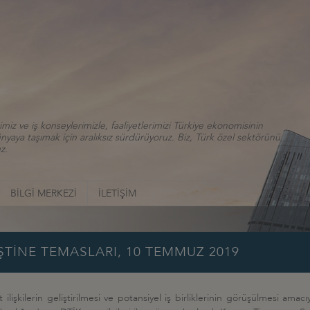
iz ve iş konseylerimizle, faaliyetlerimizi Türkiye ekonomisinin
aya taşımak için aralıksız sürdürüyoruz. Biz, Türk özel sektörünü
z.
BİLGİ MERKEZİ
İLETİŞİM
ŞTİNE TEMASLARI, 10 TEMMUZ 2019
ilişkilerin geliştirilmesi ve potansiyel iş birliklerinin görüşülmesi amac