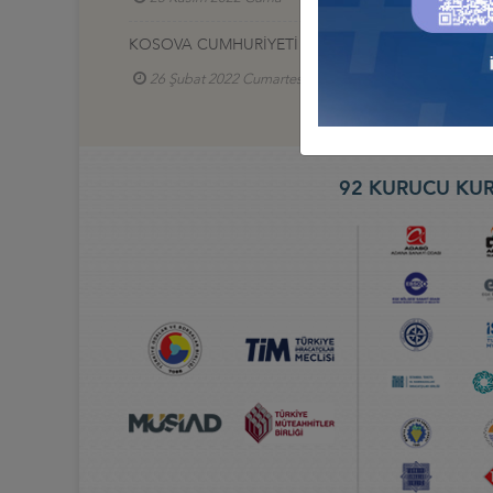
KOSOVA CUMHURİYETİ CUMHURBAŞKANI ONURUNA 
26 Şubat 2022 Cumartesi
Türkiye - Kosova İş K
92 KURUCU KUR