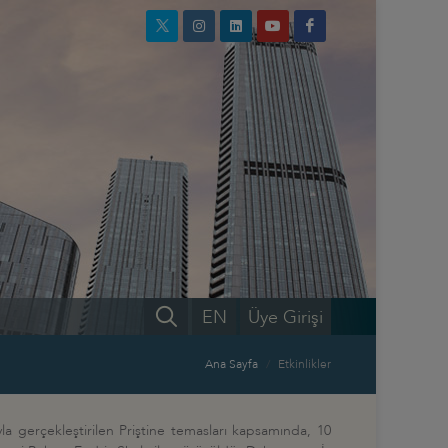
EN
Üye Girişi
Ana Sayfa
Etkinlikler
ıyla gerçekleştirilen Priştine temasları kapsamında, 10