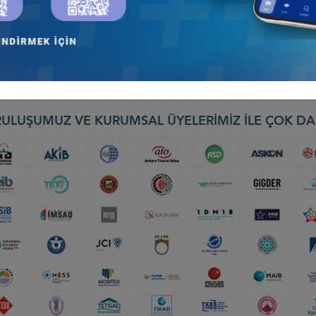
İŞ KONSEYİ ÇALIŞMA YEMEĞİ, 26 ŞUBAT 2022, İSTANBUL
onseyi
ULUŞUMUZ VE KURUMSAL ÜYELERİMİZ İLE ÇOK DA