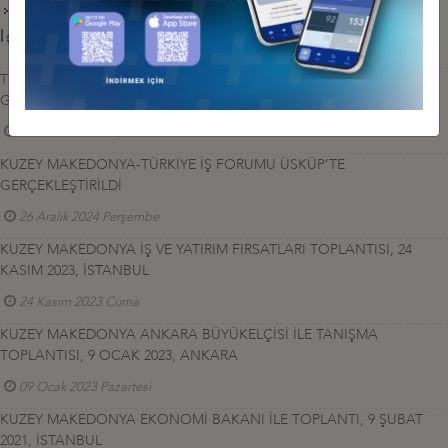
Türkiye-Kuzey Makedonya İş Forumu Taslak Program
İş Konseyi ile Alakalı Diğer Etkinlikler
TÜRKİYE-KUZEY MAKEDONYA İŞ FORUMU, İSTANBUL’DA
GERÇEKLEŞTİRİLDİ
12 Haziran 2026 Cuma
KUZEY MAKEDONYA-TÜRKİYE İŞ FORUMU ÜSKÜP’TE
GERÇEKLEŞTİRİLDİ
26 Aralık 2024 Perşembe
KUZEY MAKEDONYA İŞ VE YATIRIM FIRSATLARI TOPLANTISI, 24
KASIM 2023, İSTANBUL
24 Kasım 2023 Cuma
KUZEY MAKEDONYA ANKARA BÜYÜKELÇİSİ İLE TANIŞMA
TOPLANTISI, 9 OCAK 2023, ANKARA
09 Ocak 2023 Pazartesi
KUZEY MAKEDONYA EKONOMİ BAKANI İLE TOPLANTI, 9 ŞUBAT
2021, İSTANBUL