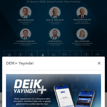
×
DEİK+ Yayında!
İlgili Dosyalar