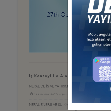
İş Konseyi ile Alakalı Diğer Etkinlikl
NEPAL'DE İŞ VE YATIRIM FIRSATLARI SEMİNERİ
11 Haziran 2020 Perşembe
Türkiye - Nepal İş K
NEPAL ENERJİ VE SU KAYNAKLARI BAKANI BARS