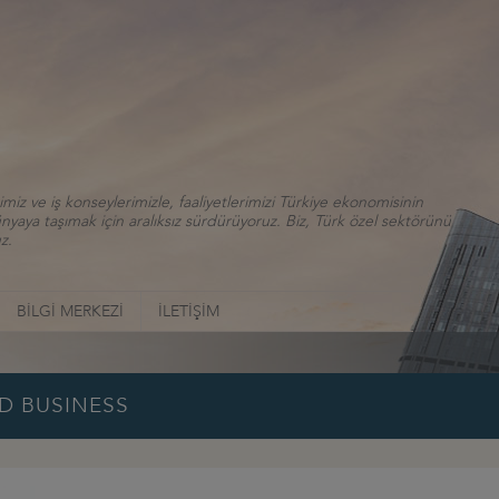
iz ve iş konseylerimizle, faaliyetlerimizi Türkiye ekonomisinin
aya taşımak için aralıksız sürdürüyoruz. Biz, Türk özel sektörünü
z.
BİLGİ MERKEZİ
İLETİŞİM
D BUSINESS