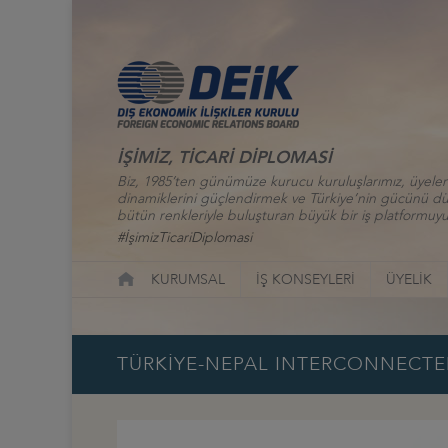
İŞİMİZ, TİCARİ DİPLOMASİ
Biz, 1985’ten günümüze kurucu kuruluşlarımız, üyelerim
dinamiklerini güçlendirmek ve Türkiye’nin gücünü düny
bütün renkleriyle buluşturan büyük bir iş platformuyu
#İşimizTicariDiplomasi
KURUMSAL
İŞ KONSEYLERİ
ÜYELİK
TÜRKİYE-NEPAL INTERCONNECTE