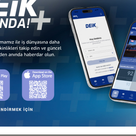
er
onseyi
HAMAN PUN ANANTA İLE YUVARLAK MASA TOPLANTISI