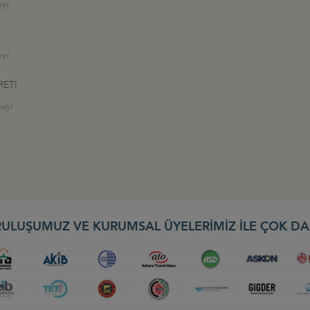
eyi
eyi
RETİ
seyi
ULUŞUMUZ VE KURUMSAL ÜYELERİMİZ İLE ÇOK DA