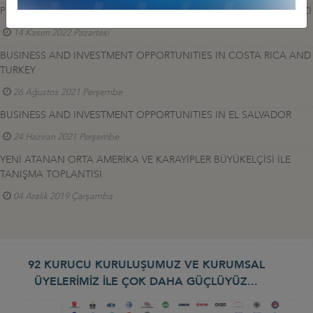
PRODOMINICANA İLE YUVARLAK MASA TOPLANTISI, DEİK MERKEZİ
14 Kasım 2022 Pazartesi
BUSINESS AND INVESTMENT OPPORTUNITIES IN COSTA RICA AND
TURKEY
26 Ağustos 2021 Perşembe
BUSINESS AND INVESTMENT OPPORTUNITIES IN EL SALVADOR
24 Haziran 2021 Perşembe
YENİ ATANAN ORTA AMERİKA VE KARAYİPLER BÜYÜKELÇİSİ İLE
TANIŞMA TOPLANTISI
04 Aralık 2019 Çarşamba
92 KURUCU KURULUŞUMUZ VE KURUMSAL
ÜYELERİMİZ İLE ÇOK DAHA GÜÇLÜYÜZ...