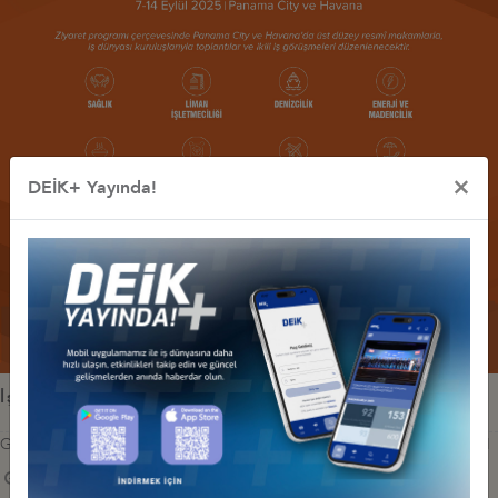
×
DEİK+ Yayında!
İş Konseyi ile Alakalı Diğer Etkinlikler
GUATEMALA YATIRIM AJANSI İLE SEKTÖREL İŞ BİRLİĞİ TOPLANTISI
08 Temmuz 2025 Salı