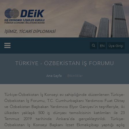
İŞİMİZ, TİCARİ DİPLOMASİ
EN
Üye Girişi
TÜRKİYE - ÖZBEKİSTAN İŞ FORUMU
Ana Sayfa
Etkinlikler
Türkiye-Özbekistan İş Konseyi ev sahipliğinde düzenlenen Türkiye-
Özbekistan İş Forumu, T.C. Cumhurbaşkanı Yardımcısı Fuat Oktay
ve Özbekistan Başbakan Yardımcısı Elyor Ganiyev'in teşrifleriyle, iki
ülkeden yaklaşık 500 iş dünyası temsilcisinin katılımları ile 23
Temmuz 2019 tarihinde Ankara'da gerçekleştirildi. Türkiye-
Özbekistan İş Konseyi Başkanı İzzet Ekmekçibaşı yaptığı açılış