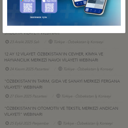
FIRSATLAR WEBİNARI
21 Nisan 2026 Salı
Türkiye - Özbekistan İş Konseyi
12 AY 12 VİLAYET: ÖZBEKİSTAN'IN TARIM VE ENERJİ MERKEZİ
SIRDERYA VİLAYETİ WEBİNARI
23 Aralık 2025 Salı
Türkiye - Özbekistan İş Konseyi
12 AY 12 VİLAYET: ÖZBEKİSTAN'IN CEVHER, KİMYA VE
HAYVANCILIK MERKEZİ NAVOI VİLAYETİ WEBİNARI
24 Kasım 2025 Pazartesi
Türkiye - Özbekistan İş Konseyi
"ÖZBEKİSTAN’IN TARIM, GIDA VE SANAYİ MERKEZİ FERGANA
VİLAYETİ" WEBINARI
27 Ekim 2025 Pazartesi
Türkiye - Özbekistan İş Konseyi
“ÖZBEKİSTAN’IN OTOMOTİV VE TEKSTİL MERKEZİ ANDİCAN
VİLAYETİ” WEBINARI
25 Eylül 2025 Perşembe
Türkiye - Özbekistan İş Konseyi