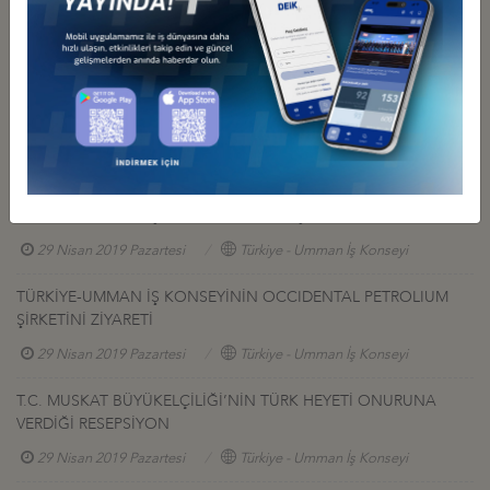
İş Konseyi Başkanı Orhan Güner, ziyaretin sonunda Büyükelçi'ye
hediyelerini takdim edip, memnuniyetlerini dile getirdiler.
İş Konseyi ile Alakalı Diğer Etkinlikler
TÜRKİYE-UMMAN İŞ KONSEYİ GALFAR ŞİRKETİ ZİYARETİ
29 Nisan 2019 Pazartesi
Türkiye - Umman İş Konseyi
TÜRKİYE-UMMAN İŞ KONSEYİNİN OCCIDENTAL PETROLIUM
ŞİRKETİNİ ZİYARETİ
29 Nisan 2019 Pazartesi
Türkiye - Umman İş Konseyi
T.C. MUSKAT BÜYÜKELÇİLİĞİ’NİN TÜRK HEYETİ ONURUNA
VERDİĞİ RESEPSİYON
29 Nisan 2019 Pazartesi
Türkiye - Umman İş Konseyi