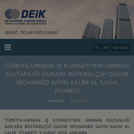
İŞİMİZ, TİCARİ DİPLOMASİ
EN
Üye Girişi
TÜRKİYE-UMMAN İŞ KONSEYİ’NİN UMMAN
SULTANLIĞI ANKARA BÜYÜKELÇİSİ QASIM
MOHAMED SAYIN SALIM AL SALHI
ZİYARETİ
Ana Sayfa
Etkinlikler
TÜRKİYE-UMMAN İŞ KONSEYİ'NİN UMMAN SULTANLIĞI
ANKARA BÜYÜKELÇİSİ QASIM MOHAMED SAYIN SALIM AL
SALHI ZİYARETİ, 9 ŞUBAT 2018, ANKARA