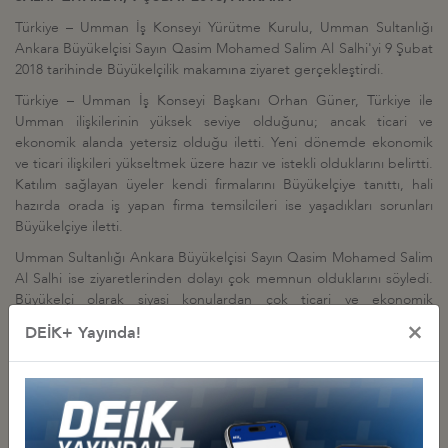
Türkiye – Umman İş Konseyi Yürütme Kurulu, Umman Sultanlığı
Ankara Büyükelçisi Sayın Qasim Mohamed Salim Al Salhi'yi 9 Şubat
2018 tarihinde Büyükelçilik makamına ziyaret gerçekleştirdi.
Türkiye – Umman İş Konseyi Başkanı Orhan Güner, Türkiye ile
Umman ilişkilerinin yüksek seviye olduğunu; ancak ticari ve
ekonomik alanda yetersiz olduğu iletti. Yeni dönemde ekonomik
ve ticari ilişkileri yükseltmek üzere hazır ve istekli olduklarını belirtti.
Katılım sağlayan üyeler kendi firmalarını Büyükelçiye tanıttı, hali
hazırda orada iş yapan firma temsilcileri ise yaşadıkları sorunları
Büyükelçiye iletti.
Umman Sultanlığı Ankara Büyükelçisi Sayın Qasim Mohamed Salim
Al Salhi ise ziyaretlerinden dolayı çok memnun olduklarını söyledi.
Büyükelçi olarak siyasi konulardan çok ticari ve ekonomik
faaliyetlere ağırlık vereceğini belirtti. Ülkesinde bulunan Türk
×
DEİK+ Yayında!
firmalarından memnun olduğu ve bu sayının artmasını istedikleri
özellikle belirtti. İnşaat alanında güzel çalışmaların yapıldığını
gözlemlemekle beraber, sektörel çeşitliliğin arttırılması gerektiğini
söyledi. Pek çok alanda yatırım alanı bulunan Umman Sultanğı'nda,
inşaatın yanında balıkçılık, maden vb. diğer sektörlerinde Türk
firmaları beklediğini iletti.