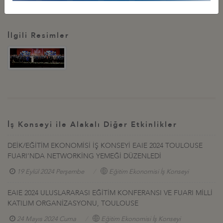
İlgili Resimler
İş Konseyi ile Alakalı Diğer Etkinlikler
DEİK/EĞİTİM EKONOMİSİ İŞ KONSEYİ EAIE 2024 TOULOUSE
FUARI’NDA NETWORKİNG YEMEĞİ DÜZENLEDİ
19 Eylül 2024 Perşembe
Eğitim Ekonomisi İş Konseyi
EAIE 2024 ULUSLARARASI EĞİTİM KONFERANSI VE FUARI MİLLİ
KATILIM ORGANİZASYONU, TOULOUSE
24 Mayıs 2024 Cuma
Eğitim Ekonomisi İş Konseyi