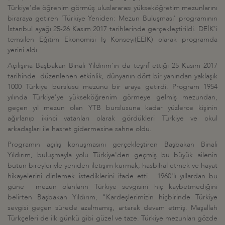
Türkiye'de öğrenim görmüş uluslararası yükseköğretim mezunlarını
biraraya getiren ‘Türkiye Yeniden: Mezun Buluşması' programının
İstanbul ayağı 25-26 Kasım 2017 tarihlerinde gerçekleştirildi. DEİK'i
temsilen Eğitim Ekonomisi İş Konseyi(EEİK) olarak programda
yerini aldı.
Açılışına Başbakan Binali Yıldırım'ın da teşrif ettiği 25 Kasım 2017
tarihinde düzenlenen etkinlik, dünyanın dört bir yanından yaklaşık
1000 Türkiye burslusu mezunu bir araya getirdi. Program 1954
yılında Türkiye'ye yükseköğrenim görmeye gelmiş mezundan,
geçen yıl mezun olan YTB burslusuna kadar yüzlerce kişinin
ağırlanıp ikinci vatanları olarak gördükleri Türkiye ve okul
arkadaşları ile hasret gidermesine sahne oldu.
Programın açılış konuşmasını gerçekleştiren Başbakan Binali
Yıldırım, buluşmayla yolu Türkiye'den geçmiş bu büyük ailenin
bütün bireyleriyle yeniden iletişim kurmak, hasbihal etmek ve hayat
hikayelerini dinlemek istediklerini ifade etti. 1960'lı yıllardan bu
güne mezun olanların Türkiye sevgisini hiç kaybetmediğini
belirten Başbakan Yıldırım, "Kardeşlerimizin hiçbirinde Türkiye
sevgisi geçen sürede azalmamış, artarak devam etmiş. Maşallah
Türkçeleri de ilk günkü gibi güzel ve taze. Türkiye mezunları gözde