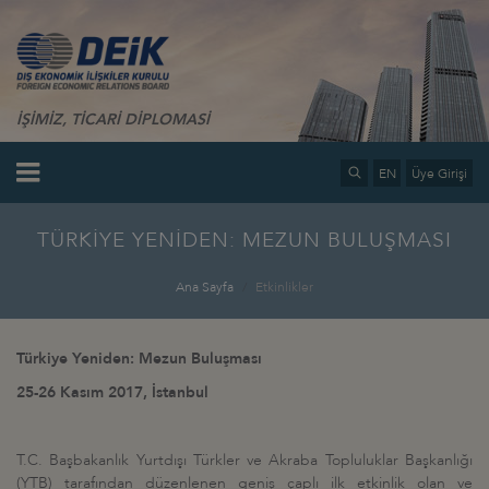
İŞİMİZ, TİCARİ DİPLOMASİ
EN
Üye Girişi
TÜRKİYE YENİDEN: MEZUN BULUŞMASI
Ana Sayfa
Etkinlikler
Türkiye Yeniden: Mezun Buluşması
25-26 Kasım 2017, İstanbul
T.C. Başbakanlık Yurtdışı Türkler ve Akraba Topluluklar Başkanlığı
(YTB) tarafından düzenlenen geniş çaplı ilk etkinlik olan ve