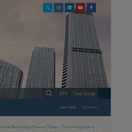
EN
Üye Girişi
Ana Sayfa
Etkinlikler
Ankara Büyükelçisi Nusura Tiperu, Türkiye-Uganda İş