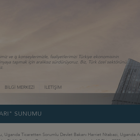
iz ve iş konseylerimizle, faaliyetlerimizi Türkiye ekonomisinin
aya taşımak için aralıksız sürdürüyoruz. Biz, Türk özel sektörünü
z.
BİLGİ MERKEZİ
İLETİŞİM
LARI" SUNUMU
umu, Uganda Ticaretten Sorumlu Devlet Bakanı Harriet Ntabazi, Uganda 