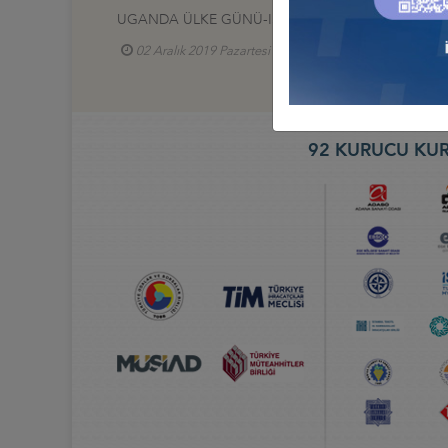
UGANDA ÜLKE GÜNÜ-ISO, 2 ARALIK 2019, İSTAN
02 Aralık 2019 Pazartesi
Türkiye - Uganda İş Ko
92 KURUCU KUR