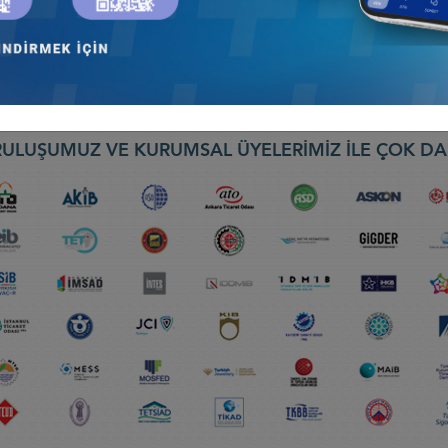
BUL
nseyi
ULUŞUMUZ VE KURUMSAL ÜYELERİMİZ İLE ÇOK DA