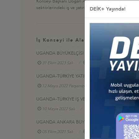
Konseyi Başkanı Doğan Ali Doğan ve Uganda İmalatçıla
sektörlerindeki iş ve yatırım fırsatları ele alındı.
DEİK+ Yayında!
İş Konseyi ile Alakalı Diğer Etkinlikl
UGANDA BÜYÜKELÇİSİ İLE TOPLANTI
31 Ekim 2023 Salı
Türkiye - Uganda İş Konseyi
UGANDA-TÜRKİYE YATIRIM VE İŞ FORUMU
12 Mayıs 2022 Perşembe
Türkiye - Uganda İş 
UGANDA-TÜRKİYE İŞ VE YATIRIM FORUMU
10 Mayıs 2022 Salı
Türkiye - Uganda İş Konseyi
UGANDA ANKARA BÜYÜKELÇİSİ İLE TOPLANTI
05 Ekim 2021 Salı
Türkiye - Uganda İş Konseyi