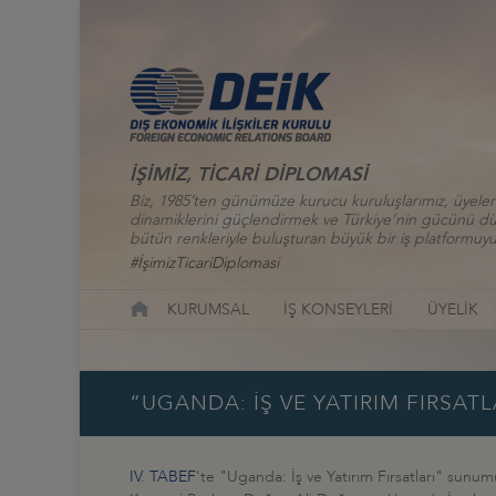
İŞİMİZ, TİCARİ DİPLOMASİ
Biz, 1985’ten günümüze kurucu kuruluşlarımız, üyelerim
dinamiklerini güçlendirmek ve Türkiye’nin gücünü düny
bütün renkleriyle buluşturan büyük bir iş platformuyu
#İşimizTicariDiplomasi
KURUMSAL
İŞ KONSEYLERİ
ÜYELİK
“UGANDA: İŞ VE YATIRIM FIRSAT
IV. TABEF
'te "Uganda: İş ve Yatırım Fırsatları" sun