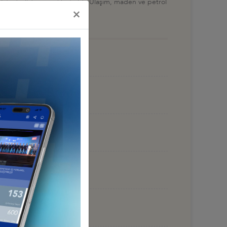
İstanbul'da gerçekleştirildi. Ulaşım, maden ve petrol
×