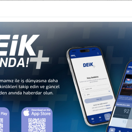
r Birliği Başkanı Deo Kayemba'nın katılımlarıyla 13 Ekim 2023 tarihinde 
er
Konseyi