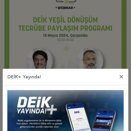
×
DEİK+ Yayında!