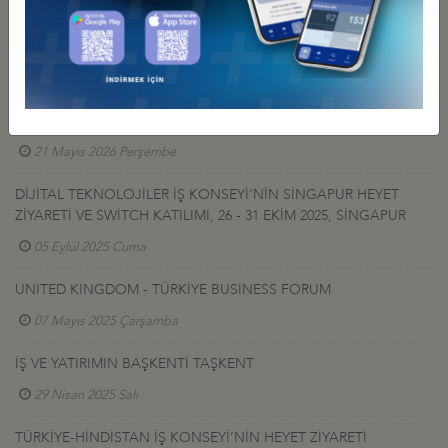
İş Konseyi ile Alakalı Diğer Etkinlikler
DEİK/TÜRKİYE-ÇİN İŞ KONSEYİ’NİN 4. ÇİN ULUSLARARASI
TEDARİK ZİNCİRİ FUARI (CISCE) KAPSAMINDA PEKİN HEYET
ZİYARETİ
21 Mayıs 2026 Perşembe
DİJİTAL TEKNOLOJİLER İŞ KONSEYİ'NİN SİNGAPUR HEYET
ZİYARETİ VE SWİTCH KATILIMI, 26 - 31 EKİM 2025, SİNGAPUR
05 Eylül 2025 Cuma
UNITED KINGDOM - TÜRKİYE BUSINESS FORUM
07 Mayıs 2025 Çarşamba
İŞ VE YATIRIMIN BAŞKENTİ TAŞKENT
29 Nisan 2025 Salı
TÜRKİYE-HİNDİSTAN İŞ KONSEYİ’NİN HEYET ZİYARETİ