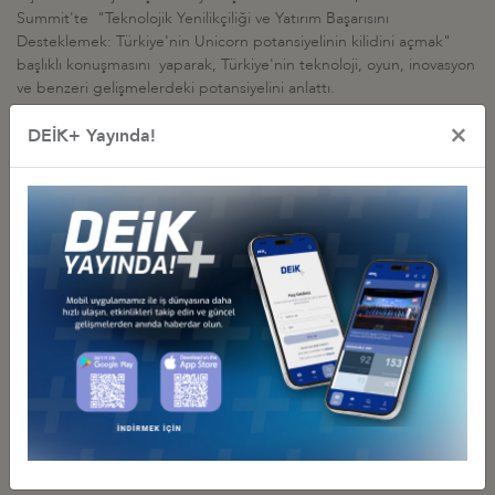
Summit'te "Teknolojik Yenilikçiliği ve Yatırım Başarısını
Desteklemek: Türkiye'nin Unicorn potansiyelinin kilidini açmak"
başlıklı konuşmasını yaparak, Türkiye'nin teknoloji, oyun, inovasyon
ve benzeri gelişmelerdeki potansiyelini anlattı.
×
DEİK+ Yayında!
İş Konseyi ile Alakalı Diğer Etkinlikler
DEİK/DİJİTAL TEKNOLOJİLER İŞ KONSEYİ, DIGITALEUROPE
SUMMER SUMMIT KAPSAMINDA BRÜKSEL'E HEYET ZİYARETİ
GERÇEKLEŞTİRDİ
30 Haziran 2026 Salı
Dijital Teknolojiler İş Konseyi
DEİK-NRW İNOVASYON KORİDORU TOPLANTISI, İSTANBUL
30 Nisan 2026 Perşembe
Dijital Teknolojiler İş Konseyi
DİJİTAL TEKNOLOJİLER İŞ KONSEYİ'NİN WEB SUMMIT KATAR
KAPSAMINDA HEYET ZİYARETİ