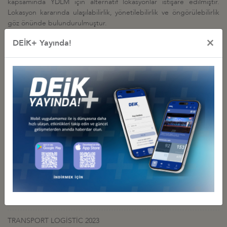
kapsamında YDLM için alternatif lokasyonlar istişare edilmiştir.
Lokasyon kararında ulaşılabilirlik, yönetilebilirlik ve öngörülebilirlik
göz önünde bulundurulmuştur.
×
DEİK+ Yayında!
İş Konseyi ile Alakalı Diğer Etkinlikler
DEİK/LOJİSTİK İŞ KONSEYİ, TRANSPORT LOGISTIC 2025
FUARINDA MİLLİ PAVİLYON KURDU
02 Haziran 2025 Pazartesi
Lojistik İş Konseyi
TRANSPORT LOGISTIC 2025 MÜNİH
29 Kasım 2024 Cuma
Lojistik İş Konseyi
LOJİSTİK SEKTÖRÜ 2023 YILI DEĞERLENDİRME TOPLANTISI
27 Aralık 2023 Çarşamba
Lojistik İş Konseyi
TRANSPORT LOGİSTİC 2023