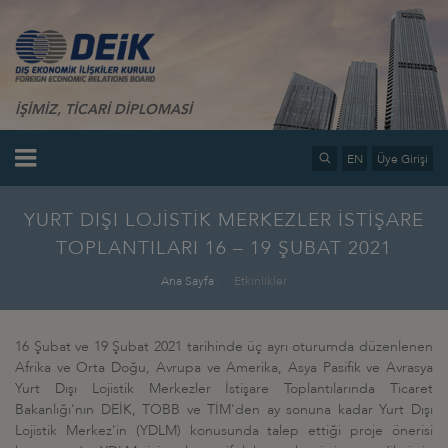
İŞİMİZ, TİCARİ DİPLOMASİ
EN
Üye Girişi
YURT DIŞI LOJİSTİK MERKEZLER İSTİŞARE
TOPLANTILARI 16 – 19 ŞUBAT 2021
Ana Sayfa
Etkinlikler
16 Şubat ve 19 Şubat 2021 tarihinde üç ayrı oturumda düzenlenen
Afrika ve Orta Doğu, Avrupa ve Amerika, Asya Pasifik ve Avrasya
Yurt Dışı Lojistik Merkezler İstişare Toplantılarında Ticaret
Bakanlığı'nın DEİK, TOBB ve TİM'den ay sonuna kadar Yurt Dışı
Lojistik Merkez'in (YDLM) konusunda talep ettiği proje önerisi