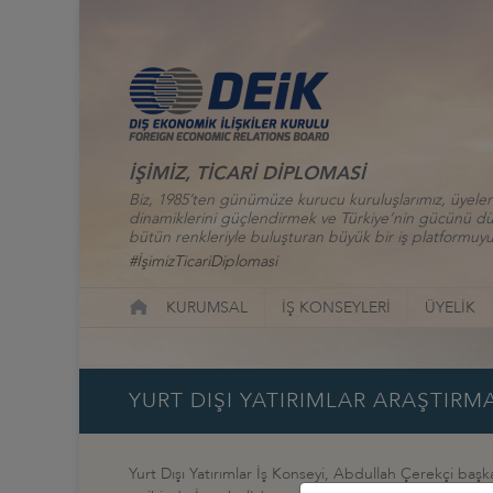
İŞİMİZ, TİCARİ DİPLOMASİ
Biz, 1985’ten günümüze kurucu kuruluşlarımız, üyelerim
dinamiklerini güçlendirmek ve Türkiye’nin gücünü düny
bütün renkleriyle buluşturan büyük bir iş platformuyu
#İşimizTicariDiplomasi
KURUMSAL
İŞ KONSEYLERİ
ÜYELİK
YURT DIŞI YATIRIMLAR ARAŞTIR
Yurt Dışı Yatırımlar İş Konseyi, Abdullah Çerekçi baş