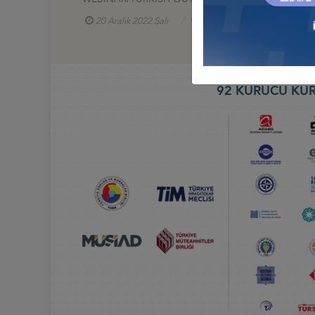
20 Aralık 2022 Salı
Yurt Dışı Yatırımlar İş Konsey
92 KURUCU KUR