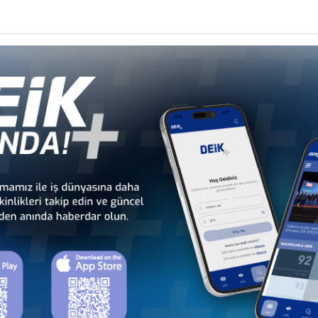
malarımızın en fazla yatırım yaptığı ülkeler, sektörler, yatırım yaparken ba
er
E’NİN STRATEJİK KONUMLANMASI
 Konseyi
Zİ
ş Konseyi
İLGİLENDİRME TOPLANTISI
onseyi
ERİES: SPOTLİGHT ON WESTERN BALKANS WEBİNARI
i
P DIVE SERIES: SPOTLIGHT ON WESTERN BALKANS