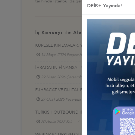
tarihinde İstanbul'da gerçekleştirdi. Sunumda, Türk fir
DEİK+ Yayında!
İş Konseyi ile Alakalı Diğer Etkinlikl
KÜRESEL KIRILMALAR, YENİ FIRSATLAR: TÜRKİY
14 Mayıs 2026 Perşembe
Yurt Dışı Yatırımlar İş
İHRACATIN FİNANSAL YOL HARİTASI, DEİK MERKE
29 Nisan 2026 Çarşamba
Yurt Dışı Yatırımlar İ
E-İHRACAT VE DİJİTAL PAZARLAMA DESTEKLERİ B
27 Ocak 2025 Pazartesi
Yurt Dışı Yatırımlar İş K
TURKİSH OUTBOUND INVESTMENTS DEEP DİVE S
20 Aralık 2022 Salı
Yurt Dışı Yatırımlar İş Konsey
WEBINAR/TURKISH OUTBOUND INVESTMENTS DEE