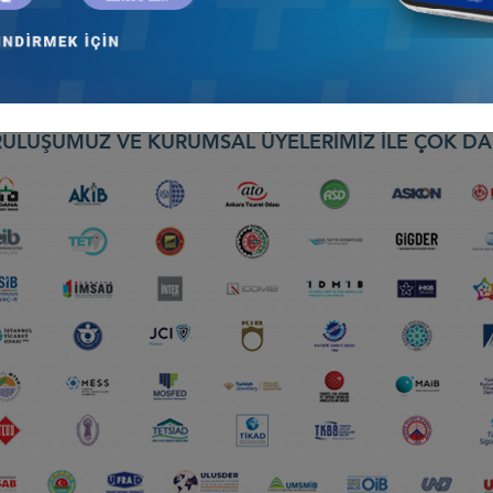
i
ULUŞUMUZ VE KURUMSAL ÜYELERİMİZ İLE ÇOK DA