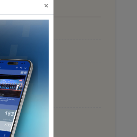
kılan kriterler incelendi.
×