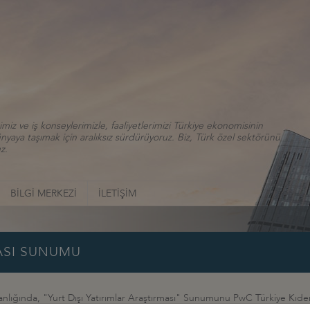
iz ve iş konseylerimizle, faaliyetlerimizi Türkiye ekonomisinin
aya taşımak için aralıksız sürdürüyoruz. Biz, Türk özel sektörünü
z.
BİLGİ MERKEZİ
İLETİŞİM
MASI SUNUMU
kanlığında, "Yurt Dışı Yatırımlar Araştırması" Sunumunu PwC Türkiye Kıdem