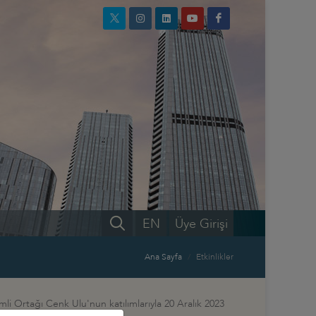
EN
Üye Girişi
Ana Sayfa
Etkinlikler
li Ortağı Cenk Ulu'nun katılımlarıyla 20 Aralık 2023