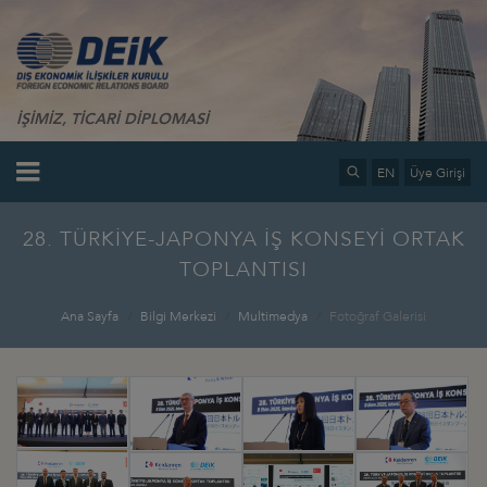
İŞİMİZ, TİCARİ DİPLOMASİ
EN
Üye Girişi
28. TÜRKİYE-JAPONYA İŞ KONSEYİ ORTAK
TOPLANTISI
Ana Sayfa
Bilgi Merkezi
Multimedya
Fotoğraf Galerisi