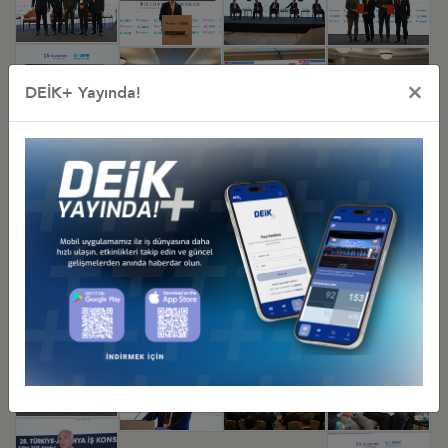
×
DEİK+ Yayında!