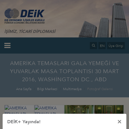
İŞİMİZ, TİCARİ DİPLOMASİ
EN
Üye Girişi
AMERİKA TEMASLARI GALA YEMEĞİ VE
YUVARLAK MASA TOPLANTISI 30 MART
2016, WASHİNGTON DC., ABD
Ana Sayfa
Bilgi Merkezi
Multimedya
Fotoğraf Galerisi
×
DEİK+ Yayında!