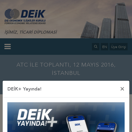
İŞİMİZ, TİCARİ DİPLOMASİ
EN
Üye Girişi
ATC İLE TOPLANTI, 12 MAYIS 2016,
İSTANBUL
Ana Sayfa
Bilgi Merkezi
Multimedya
Fotoğraf Galerisi
×
DEİK+ Yayında!