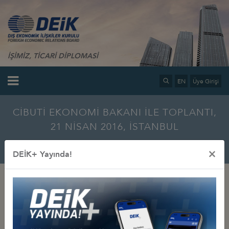
İŞİMİZ, TİCARİ DİPLOMASİ
EN
Üye Girişi
CİBUTİ EKONOMİ BAKANI İLE TOPLANTI,
21 NİSAN 2016, İSTANBUL
Ana Sayfa
Bilgi Merkezi
Multimedya
Fotoğraf Galerisi
×
DEİK+ Yayında!