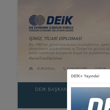
İŞİMİZ, TİCARİ DİPLOMASİ
Biz, 1985’ten günümüze kurucu kuruluşlarımız, üyelerim
dinamiklerini güçlendirmek ve Türkiye’nin gücünü düny
bütün renkleriyle buluşturan büyük bir iş platformuyu
#İşimizTicariDiplomasi
KURUMSAL
İŞ KONSEYLERİ
ÜYELİK
DEİK+ Yayında!
DEİK BAŞKANI ÖMER CİHAD VA