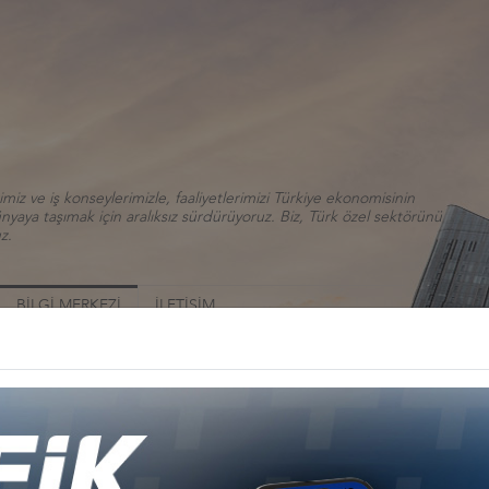
iz ve iş konseylerimizle, faaliyetlerimizi Türkiye ekonomisinin
aya taşımak için aralıksız sürdürüyoruz. Biz, Türk özel sektörünü
z.
BİLGİ MERKEZİ
İLETİŞİM
RDAN VE İŞ KONSEYİ HEYETİ PENCAP EYALETİ
TOPLANTI, 1 EYLÜL 2016, PAKİSTAN
Ana Sayfa
Bilgi Merkezi
Multimedya
Fotoğraf Galerisi