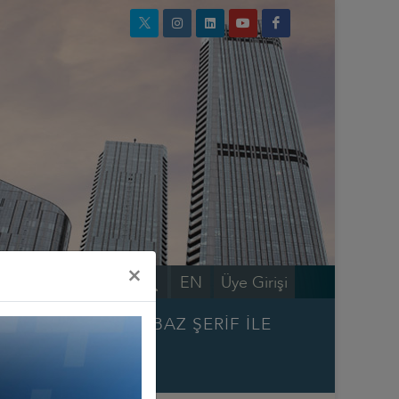
×
EN
Üye Girişi
 BAŞBAKANI ŞAHBAZ ŞERİF İLE