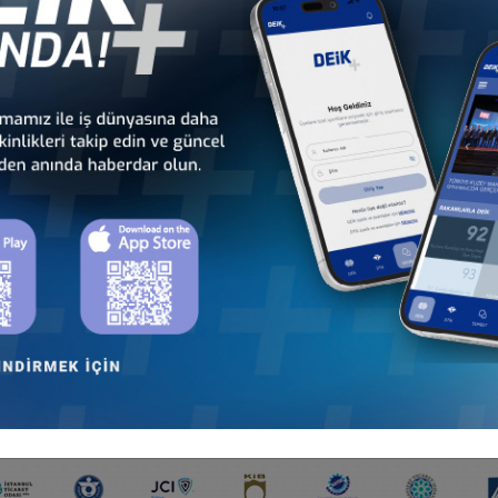
ULUŞUMUZ VE KURUMSAL ÜYELERİMİZ İLE ÇOK DA