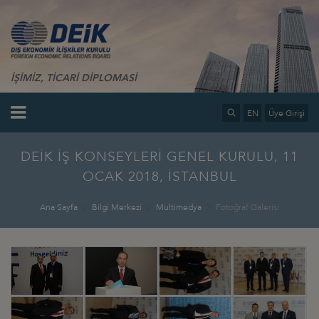
İŞİMİZ, TİCARİ DİPLOMASİ
EN
Üye Girişi
DEİK İŞ KONSEYLERİ GENEL KURULU, 11
OCAK 2018, İSTANBUL
Ana Sayfa
Bilgi Merkezi
Multimedya
Fotoğraf Galerisi