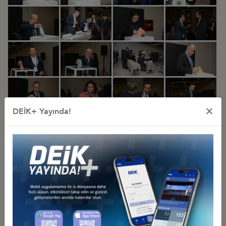
×
DEİK+ Yayında!