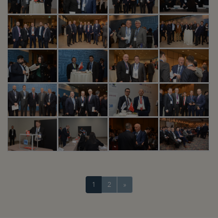
1
2
»