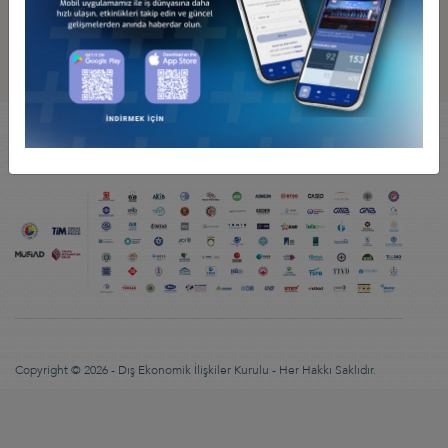
92 KURUCU KURULUŞUMUZ VE KURUMSAL
ÜYELERİMİZ İLE ÇOK DAHA GÜÇLÜYÜZ...
Copyright © 2026 - Dış Ekonomik İlişkiler Kurulu - Her Hakkı Saklıdır.