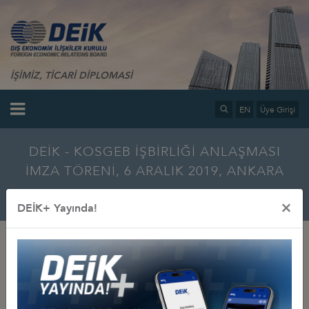
İŞİMİZ, TİCARİ DİPLOMASİ
EN
Üye Girişi
DEİK - KOSGEB İŞBİRLİĞİ ANLAŞMASI
İMZA TÖRENİ, 6 ARALIK 2019, ANKARA
Ana Sayfa
Bilgi Merkezi
Multimedya
Fotoğraf Galerisi
×
DEİK+ Yayında!