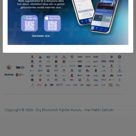
92 KURUCU KURULUŞUMUZ VE KURUMSAL
ÜYELERİMİZ İLE ÇOK DAHA GÜÇLÜYÜZ...
Copyright © 2026 - Dış Ekonomik İlişkiler Kurulu - Her Hakkı Saklıdır.