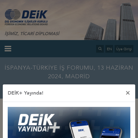
İŞİMİZ, TİCARİ DİPLOMASİ
EN
Üye Girişi
İSPANYA-TÜRKİYE İŞ FORUMU, 13 HAZİRAN
2024, MADRİD
Ana Sayfa
Bilgi Merkezi
Multimedya
Fotoğraf Galerisi
×
DEİK+ Yayında!