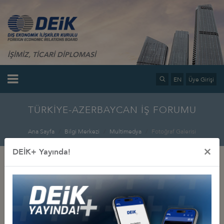
İŞİMİZ, TİCARİ DİPLOMASİ
EN
Üye Girişi
TÜRKİYE-AZERBAYCAN İŞ FORUMU
Ana Sayfa
Bilgi Merkezi
Multimedya
Fotoğraf Galerisi
×
DEİK+ Yayında!