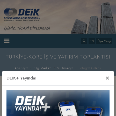
İŞİMİZ, TİCARİ DİPLOMASİ
EN
Üye Girişi
TÜRKİYE-KORE İŞ VE YATIRIM TOPLANTISI
Ana Sayfa
Bilgi Merkezi
Multimedya
Fotoğraf Galerisi
×
DEİK+ Yayında!