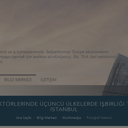
iz ve iş konseylerimizle, faaliyetlerimizi Türkiye ekonomisinin
aya taşımak için aralıksız sürdürüyoruz. Biz, Türk özel sektörünü
z.
BİLGİ MERKEZİ
İLETİŞİM
TÖRLERİNDE ÜÇÜNCÜ ÜLKELERDE İŞBİRLİĞİ TO
İSTANBUL
Ana Sayfa
Bilgi Merkezi
Multimedya
Fotoğraf Galerisi