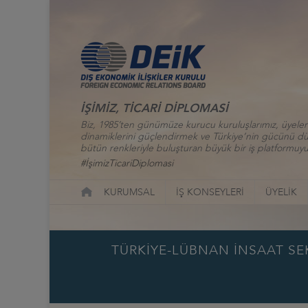
İŞİMİZ, TİCARİ DİPLOMASİ
Biz, 1985’ten günümüze kurucu kuruluşlarımız, üyelerim
dinamiklerini güçlendirmek ve Türkiye’nin gücünü düny
bütün renkleriyle buluşturan büyük bir iş platformuyu
#İşimizTicariDiplomasi
KURUMSAL
İŞ KONSEYLERİ
ÜYELİK
TÜRKİYE-LÜBNAN İNSAAT SEK