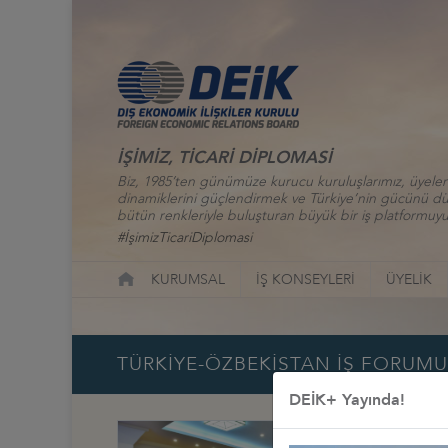
İŞİMİZ, TİCARİ DİPLOMASİ
Biz, 1985’ten günümüze kurucu kuruluşlarımız, üyelerim
dinamiklerini güçlendirmek ve Türkiye’nin gücünü düny
bütün renkleriyle buluşturan büyük bir iş platformuyu
#İşimizTicariDiplomasi
KURUMSAL
İŞ KONSEYLERİ
ÜYELİK
TÜRKİYE-ÖZBEKİSTAN İŞ FORUMU,
DEİK+ Yayında!