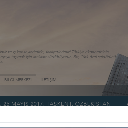
iz ve iş konseylerimizle, faaliyetlerimizi Türkiye ekonomisinin
aya taşımak için aralıksız sürdürüyoruz. Biz, Türk özel sektörünü
z.
BİLGİ MERKEZİ
İLETİŞİM
 25 MAYIS 2017, TAŞKENT, ÖZBEKİSTAN