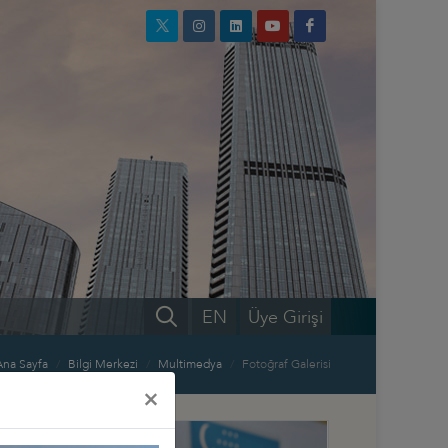
EN
Üye Girişi
Ana Sayfa
Bilgi Merkezi
Multimedya
Fotoğraf Galerisi
×