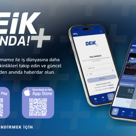
ULUŞUMUZ VE KURUMSAL ÜYELERİMİZ İLE ÇOK DA