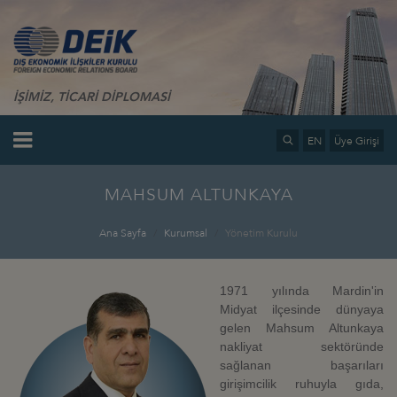
İŞİMİZ, TİCARİ DİPLOMASİ
EN
Üye Girişi
MAHSUM ALTUNKAYA
Ana Sayfa
Kurumsal
Yönetim Kurulu
1971 yılında Mardin'in
Midyat ilçesinde dünyaya
gelen Mahsum Altunkaya
nakliyat sektöründe
sağlanan başarıları
girişimcilik ruhuyla gıda,