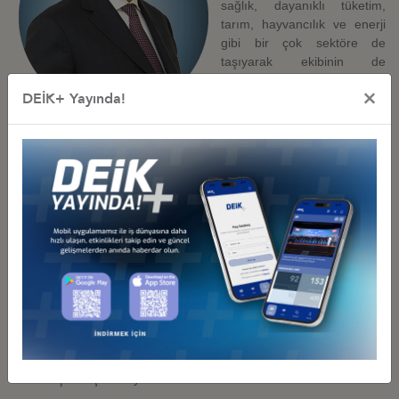
sağlık, dayanıklı tüketim,
tarım, hayvancılık ve enerji
gibi bir çok sektöre de
taşıyarak ekibinin de
girişimci ve inovatif
×
DEİK+ Yayında!
yaklaşımlarla kuruluşa değer
katmasını sağlamaktadır.
Bugün Gaziantep merkezli Türkiye'nin en büyük sanayi
kuruluşlarından Altunkaya Şirketler Grubu'nun İcra Kurulu
Başkanlığını yapan Mahsum Altunkaya, kurumun nakliyat
sektörüyle başlayan serüveninin 20 milyar TL'yi geçen cirosu ve
2000'e yakın çalışanıyla dev bir kuruluş olarak devam etmesinde
büyük rol oynadı.
Mahsum Altunkaya, büyümenin yanında kurumsallaşma ve
markalaşma ile ilgili global prensipleri, yönettiği tüm grup
şirketlerine yansıtarak kurumsal gelişim faaliyetlerine büyük önem
vermektedir. Kurumsallaşma hedefleri kapsamında sürdürülebilir
gelişim çalışmalarını bizzat yöneten Mahsum Altunkaya, stratejik
yönetim ve stratejik liderlikteki deneyimlerini ekibiyle paylaşmakta
ve tüm iş süreçlerine yansıtmaktadır.