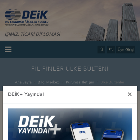
İŞİMİZ, TİCARİ DİPLOMASİ
EN
Üye Girişi
FİLİPİNLER ÜLKE BÜLTENİ
Ana Sayfa
Bilgi Merkezi
Kurumsal İletişim
Ülke Bültenleri
×
DEİK+ Yayında!
İlgili Dosyalar
Filipinler Ülke Bülteni Aralık