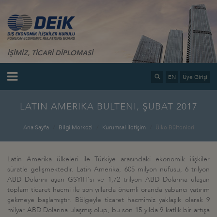
İŞİMİZ, TİCARİ DİPLOMASİ
EN
Üye Girişi
LATİN AMERİKA BÜLTENİ, ŞUBAT 2017
Ana Sayfa
Bilgi Merkezi
Kurumsal İletişim
Ülke Bültenleri
Latin Amerika ülkeleri ile Türkiye arasındaki ekonomik ilişkiler
süratle gelişmektedir. Latin Amerika, 605 milyon nüfusu, 6 trilyon
ABD Dolarını aşan GSYİH'sı ve 1,72 trilyon ABD Dolarına ulaşan
toplam ticaret hacmi ile son yıllarda önemli oranda yabancı yatırım
çekmeye başlamıştır. Bölgeyle ticaret hacmimiz yaklaşık olarak 9
milyar ABD Dolarına ulaşmış olup, bu son 15 yılda 9 katlık bir artışa