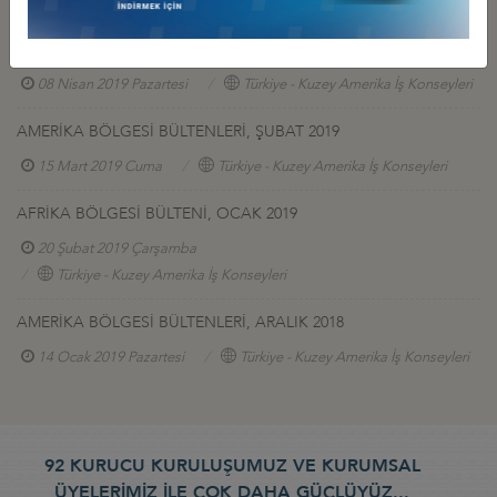
17 Mayıs 2019 Cuma
Türkiye - Kuzey Amerika İş Konseyleri
AMERİKA BÖLGESİ BÜLTENLERİ, MART 2019
08 Nisan 2019 Pazartesi
Türkiye - Kuzey Amerika İş Konseyleri
AMERİKA BÖLGESİ BÜLTENLERİ, ŞUBAT 2019
15 Mart 2019 Cuma
Türkiye - Kuzey Amerika İş Konseyleri
AFRİKA BÖLGESİ BÜLTENİ, OCAK 2019
20 Şubat 2019 Çarşamba
Türkiye - Kuzey Amerika İş Konseyleri
AMERİKA BÖLGESİ BÜLTENLERİ, ARALIK 2018
14 Ocak 2019 Pazartesi
Türkiye - Kuzey Amerika İş Konseyleri
92 KURUCU KURULUŞUMUZ VE KURUMSAL
ÜYELERİMİZ İLE ÇOK DAHA GÜÇLÜYÜZ...