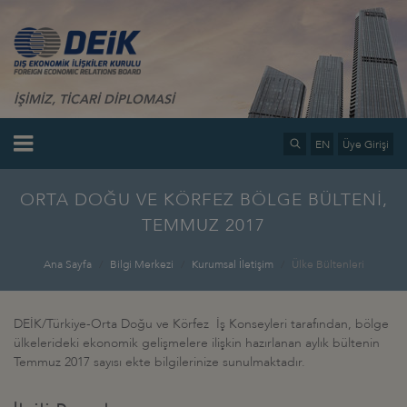
İŞİMİZ, TİCARİ DİPLOMASİ
EN
Üye Girişi
ORTA DOĞU VE KÖRFEZ BÖLGE BÜLTENİ,
TEMMUZ 2017
Ana Sayfa
Bilgi Merkezi
Kurumsal İletişim
Ülke Bültenleri
DEİK/Türkiye-Orta Doğu ve Körfez İş Konseyleri tarafından, bölge
ülkelerideki ekonomik gelişmelere ilişkin hazırlanan aylık bültenin
Temmuz 2017 sayısı ekte bilgilerinize sunulmaktadır.