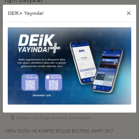
İlgili Dosyalar
ORTA DOĞU VE KÖRFEZ BÖLGE BÜLTENİ, TEMMUZ 2017
×
DEİK+ Yayında!
İş Konseyi ile Alakalı Diğer Bültenler
DEİK/TÜRKİYE-ORTADOĞU VE KÖRFEZ İŞ KONSEYLERİ AYLIK
BÜLTENİ - ARALIK 2021
10 Aralık 2021 Cuma
Türkiye - Orta Doğu ve Körfez İş Konseyleri
ORTA DOĞU VE KÖRFEZ BÖLGESİ AYLIK BÜLTENİ, EYLÜL –
EKİM 2017
23 Ekim 2017 Pazartesi
Türkiye - Orta Doğu ve Körfez İş Konseyleri
ORTA DOĞU VE KÖRFEZ BÖLGE BÜLTENİ, MART 2017