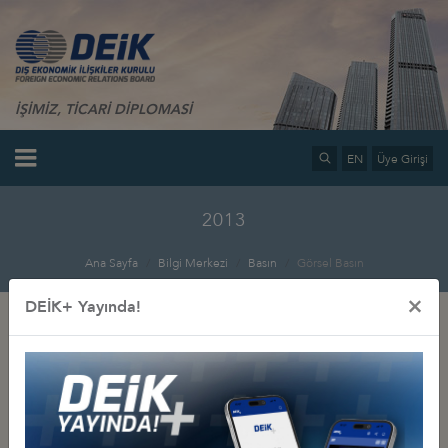
İŞİMİZ, TİCARİ DİPLOMASİ
EN
Üye Girişi
2013
Ana Sayfa
Bilgi Merkezi
Basın
Görsel Basın
×
DEİK+ Yayında!
İlgili Dosyalar
Küresel Mart 2013
Küresel Kasım 2013
Küresel Eylül 2013