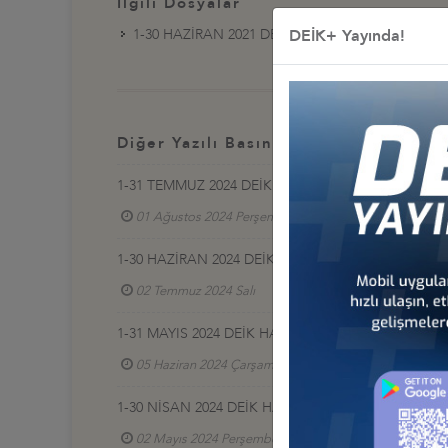
İlgili Dosyalar
1-30 HAZİRAN 2021 DEİK HABERLERİ
DEİK+ Yayında!
Diğer Yazılı Basınlar
1-31 TEMMUZ 2024 DEİK HABERLERİ
01 Ağustos 2024 Perşembe
1-30 HAZİRAN 2024 DEİK HABERLERİ
02 Temmuz 2024 Salı
1-31 MAYIS 2024 DEİK HABERLERİ
05 Haziran 2024 Çarşamba
1-30 NİSAN 2024 DEİK HABERLERİ
02 Mayıs 2024 Perşembe