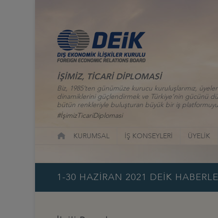
İŞİMİZ, TİCARİ DİPLOMASİ
Biz, 1985’ten günümüze kurucu kuruluşlarımız, üyelerim
dinamiklerini güçlendirmek ve Türkiye’nin gücünü düny
bütün renkleriyle buluşturan büyük bir iş platformuyu
#İşimizTicariDiplomasi
KURUMSAL
İŞ KONSEYLERİ
ÜYELİK
1-30 HAZİRAN 2021 DEİK HABERLE