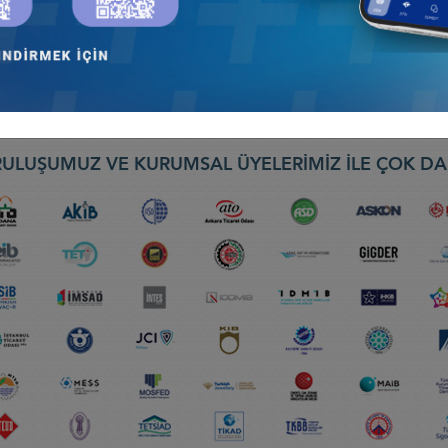
ULUŞUMUZ VE KURUMSAL ÜYELERİMİZ İLE ÇOK DA