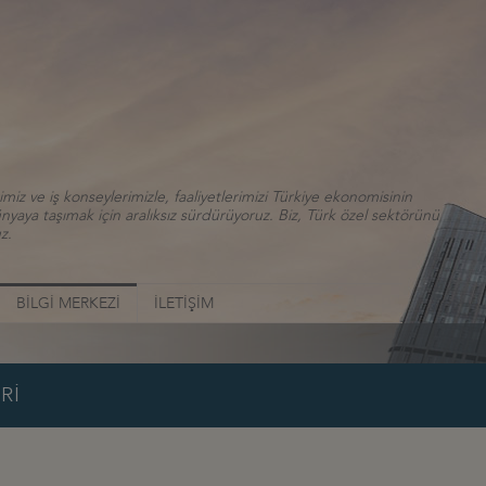
iz ve iş konseylerimizle, faaliyetlerimizi Türkiye ekonomisinin
aya taşımak için aralıksız sürdürüyoruz. Biz, Türk özel sektörünü
z.
BİLGİ MERKEZİ
İLETİŞİM
Rİ