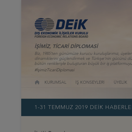
İŞİMİZ, TİCARİ DİPLOMASİ
Biz, 1985’ten günümüze kurucu kuruluşlarımız, üyelerim
dinamiklerini güçlendirmek ve Türkiye’nin gücünü düny
bütün renkleriyle buluşturan büyük bir iş platformuyu
#İşimizTicariDiplomasi
KURUMSAL
İŞ KONSEYLERİ
ÜYELİK
1-31 TEMMUZ 2019 DEİK HABERLE