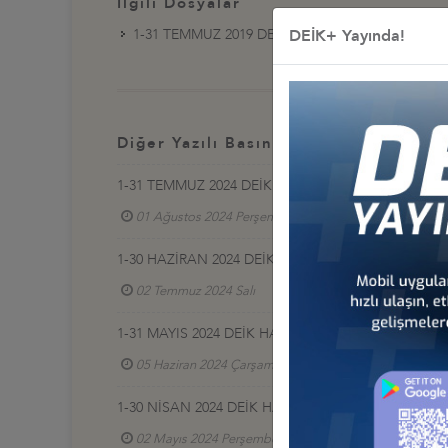
İlgili Dosyalar
1-31 TEMMUZ 2019 DEİK HABERLERİ
DEİK+ Yayında!
Diğer Yazılı Basınlar
1-31 TEMMUZ 2024 DEİK HABERLERİ
01 Ağustos 2024 Perşembe
1-30 HAZİRAN 2024 DEİK HABERLERİ
02 Temmuz 2024 Salı
1-31 MAYIS 2024 DEİK HABERLERİ
05 Haziran 2024 Çarşamba
1-30 NİSAN 2024 DEİK HABERLERİ
02 Mayıs 2024 Perşembe