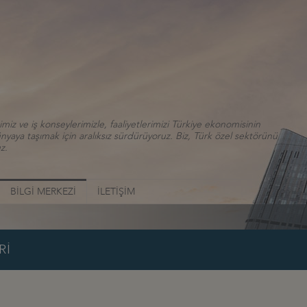
iz ve iş konseylerimizle, faaliyetlerimizi Türkiye ekonomisinin
aya taşımak için aralıksız sürdürüyoruz. Biz, Türk özel sektörünü
z.
BİLGİ MERKEZİ
İLETİŞİM
Rİ