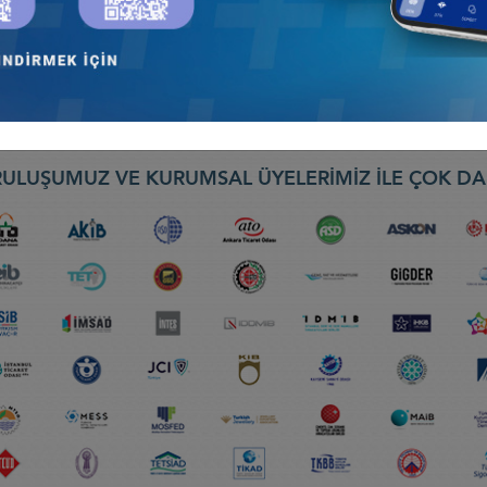
ULUŞUMUZ VE KURUMSAL ÜYELERİMİZ İLE ÇOK DA