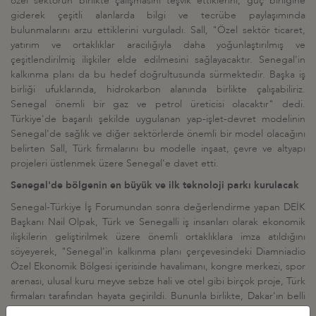
özel sektörün birlikte çalışmasını teşvik ettiklerini, güç birliğine
giderek çeşitli alanlarda bilgi ve tecrübe paylaşımında
bulunmalarını arzu ettiklerini vurguladı. Sall, "Özel sektör ticaret,
yatırım ve ortaklıklar aracılığıyla daha yoğunlaştırılmış ve
çeşitlendirilmiş ilişkiler elde edilmesini sağlayacaktır. Senegal'in
kalkınma planı da bu hedef doğrultusunda sürmektedir. Başka iş
birliği ufuklarında, hidrokarbon alanında birlikte çalışabiliriz.
Senegal önemli bir gaz ve petrol üreticisi olacaktır" dedi.
Türkiye'de başarılı şekilde uygulanan yap-işlet-devret modelinin
Senegal'de sağlık ve diğer sektörlerde önemli bir model olacağını
belirten Sall, Türk firmalarını bu modelle inşaat, çevre ve altyapı
projeleri üstlenmek üzere Senegal'e davet etti.
Senegal'de bölgenin en büyük ve ilk teknoloji parkı kurulacak
Senegal-Türkiye İş Forumundan sonra değerlendirme yapan DEİK
Başkanı Nail Olpak, Türk ve Senegalli iş insanları olarak ekonomik
ilişkilerin geliştirilmek üzere önemli ortaklıklara imza atıldığını
söyeyerek, "Senegal'in kalkınma planı çerçevesindeki Diamniadio
Özel Ekonomik Bölgesi içerisinde havalimanı, kongre merkezi, spor
arenası, ulusal kuru meyve sebze hali ve otel gibi birçok proje, Türk
firmaları tarafından hayata geçirildi. Bununla birlikte, Dakar'ın belli
başlı un, yem, içecek firmalarından bir kaçının Türk müteşebbisler