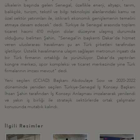
ülkelerin başında gelen Senegal, özellikle enerji, altyapı, tarım,
balıkçılık, turizm, tekstil ve bilgi teknolojisi alanlarındaki kamu ve
özel sektör yatırımları ile, istikrarlı ekonomik genişlemenin temelini
atmaya devam edecek" dedi. Türkiye ile Senegal arasında toplam
ticaret hacmi 410 milyon dolar düzeyine ulaşmış durumda
olduğunu belirten Şahin, "Senegal'in başkenti Dakar'da hizmet
veren uluslararası havalimanı şu an Türk şirketleri tarafından
işletiliyor. Üstelik havalimanına ulaşım sağlayan metronun inşaatı da
bir Türk firmanın ortaklığı ile yürütülüyor. Dakar'da yaptırılan
kongre merkezi, spor kompleksi ve ticaret merkezinde yine Türk
firmalarının imzası mevcut" dedi.
Yeni seçilen (CCIAD) Başkanı Abdoulaye Sow ve 2020-2022
döneminde yeniden seçilen Türkiye-Senegal İş Konseyi Başkanı
İhsan Şahin tarafından İş Konseyi Anlaşması imzalanarak yenilendi
ve yakın iş birliği ile stratejik sektörlerde ortak çalışmalar
konusunda mutabık kalındı.
İlgili Resimler