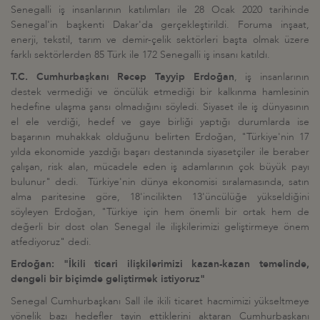
Senegalli iş insanlarının katılımları ile 28 Ocak 2020 tarihinde
Senegal'in başkenti Dakar'da gerçekleştirildi. Foruma inşaat,
enerji, tekstil, tarım ve demir-çelik sektörleri başta olmak üzere
farklı sektörlerden 85 Türk ile 172 Senegalli iş insanı katıldı.
T.C. Cumhurbaşkanı Recep Tayyip Erdoğan
, iş insanlarının
destek vermediği ve öncülük etmediği bir kalkınma hamlesinin
hedefine ulaşma şansı olmadığını söyledi. Siyaset ile iş dünyasının
el ele verdiği, hedef ve gaye birliği yaptığı durumlarda ise
başarının muhakkak olduğunu belirten Erdoğan, "Türkiye'nin 17
yılda ekonomide yazdığı başarı destanında siyasetçiler ile beraber
çalışan, risk alan, mücadele eden iş adamlarının çok büyük payı
bulunur" dedi. Türkiye'nin dünya ekonomisi sıralamasında, satın
alma paritesine göre, 18'incilikten 13'üncülüğe yükseldiğini
söyleyen Erdoğan, "Türkiye için hem önemli bir ortak hem de
değerli bir dost olan Senegal ile ilişkilerimizi geliştirmeye önem
atfediyoruz" dedi.
Erdoğan: "İkili ticari ilişkilerimizi kazan-kazan temelinde,
dengeli bir biçimde geliştirmek istiyoruz"
Senegal Cumhurbaşkanı Sall ile ikili ticaret hacmimizi yükseltmeye
yönelik bazı hedefler tayin ettiklerini aktaran Cumhurbaşkanı