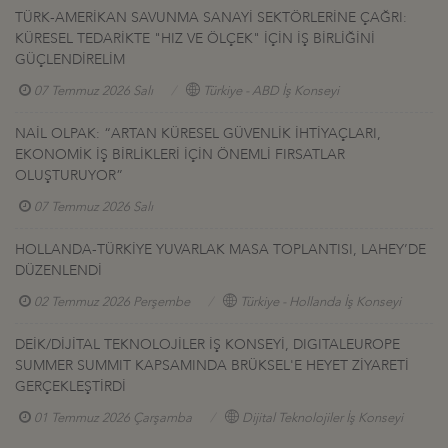
TÜRK-AMERİKAN SAVUNMA SANAYİ SEKTÖRLERİNE ÇAĞRI:
KÜRESEL TEDARİKTE "HIZ VE ÖLÇEK" İÇİN İŞ BİRLİĞİNİ
GÜÇLENDİRELİM
07 Temmuz 2026 Salı
Türkiye - ABD İş Konseyi
NAİL OLPAK: “ARTAN KÜRESEL GÜVENLİK İHTİYAÇLARI,
EKONOMİK İŞ BİRLİKLERİ İÇİN ÖNEMLİ FIRSATLAR
OLUŞTURUYOR”
07 Temmuz 2026 Salı
HOLLANDA-TÜRKİYE YUVARLAK MASA TOPLANTISI, LAHEY’DE
DÜZENLENDİ
02 Temmuz 2026 Perşembe
Türkiye - Hollanda İş Konseyi
DEİK/DİJİTAL TEKNOLOJİLER İŞ KONSEYİ, DIGITALEUROPE
SUMMER SUMMIT KAPSAMINDA BRÜKSEL'E HEYET ZİYARETİ
GERÇEKLEŞTİRDİ
01 Temmuz 2026 Çarşamba
Dijital Teknolojiler İş Konseyi