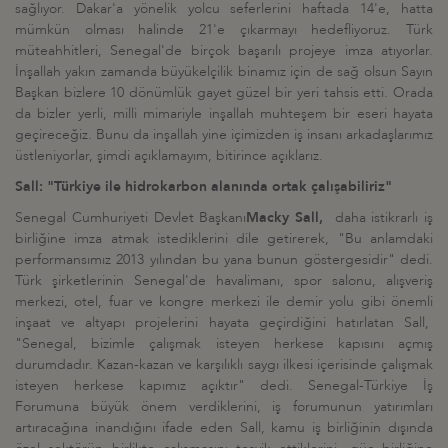
sağlıyor. Dakar'a yönelik yolcu seferlerini haftada 14'e, hatta
mümkün olması halinde 21'e çıkarmayı hedefliyoruz. Türk
müteahhitleri, Senegal'de birçok başarılı projeye imza atıyorlar.
İnşallah yakın zamanda büyükelçilik binamız için de sağ olsun Sayın
Başkan bizlere 10 dönümlük gayet güzel bir yeri tahsis etti. Orada
da bizler yerli, milli mimariyle inşallah muhteşem bir eseri hayata
geçireceğiz. Bunu da inşallah yine içimizden iş insanı arkadaşlarımız
üstleniyorlar, şimdi açıklamayım, bitirince açıklarız.
Sall: "Türkiye ile hidrokarbon alanında ortak çalışabiliriz"
Senegal Cumhuriyeti Devlet Başkanı
Macky Sall,
daha istikrarlı iş
birliğine imza atmak istediklerini dile getirerek, "Bu anlamdaki
performansımız 2013 yılından bu yana bunun göstergesidir" dedi.
Türk şirketlerinin Senegal'de havalimanı, spor salonu, alışveriş
merkezi, otel, fuar ve kongre merkezi ile demir yolu gibi önemli
inşaat ve altyapı projelerini hayata geçirdiğini hatırlatan Sall,
"Senegal, bizimle çalışmak isteyen herkese kapısını açmış
durumdadır. Kazan-kazan ve karşılıklı saygı ilkesi içerisinde çalışmak
isteyen herkese kapımız açıktır" dedi. Senegal-Türkiye İş
Forumuna büyük önem verdiklerini, iş forumunun yatırımları
artıracağına inandığını ifade eden Sall, kamu iş birliğinin dışında