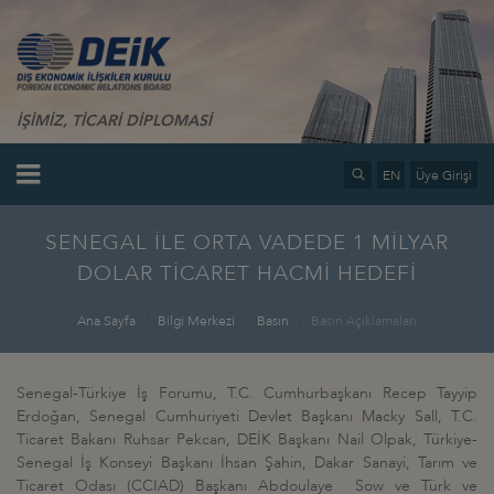
İŞİMİZ, TİCARİ DİPLOMASİ
EN
Üye Girişi
SENEGAL İLE ORTA VADEDE 1 MİLYAR
DOLAR TİCARET HACMİ HEDEFİ
Ana Sayfa
Bilgi Merkezi
Basın
Basın Açıklamaları
Senegal-Türkiye İş Forumu, T.C. Cumhurbaşkanı Recep Tayyip
Erdoğan, Senegal Cumhuriyeti Devlet Başkanı Macky Sall, T.C.
Ticaret Bakanı Ruhsar Pekcan, DEİK Başkanı Nail Olpak, Türkiye-
Senegal İş Konseyi Başkanı İhsan Şahin, Dakar Sanayi, Tarım ve
Ticaret Odası (CCIAD) Başkanı Abdoulaye Sow ve Türk ve