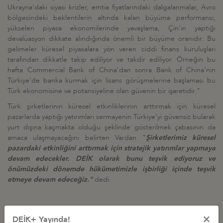
Ukrayna'daki siyasi krizler, emtia fiyatlarındaki dalgalanmalar, Avro
bölgesindeki beklentilerin altında kalan büyüme performansı,
yükselen piyasa ekonomilerinde yavaşlama, Çin'in yaptığı
devalüasyon dikkate alındığında önemli bir büyüme oranıdır. Bu
gelimeler küresel piyasalara yön veren ciddi finans kuruluşları
tarafından dikkatle takip ediliyor ve takdir ediliyor. Örneğin bu
hafta Commercial Bank of China'dan sonra Bank of China'nın
Türkiye'de banka kurmak için lisans görüşmelerine başlaması bu
Türk ekonomisine ve potansiyeline olan güvenin bir işaretidir."
Türk şirketlerinin küresel etkinliklerinin arttırmak için küresel
pazarlarda yaptığı yatırımları sermayenin Türkiye'yi güvensiz bularak
yurt dışına kaçmakta olduğu şeklinde gösterilmek çabasının da
amaca ulaşmayacağını belirten Vardan "
Şirketlerimiz küresel
pazardaki etkinliğini arttırmak için stratejik yatırımlar yapmaya
devam edecekler. DEİK olarak bunu teşvik ediyoruz ve
önümüzdeki dönemde hükümetimizle işbirliği içinde teşvik
etmeye devam edeceğiz."
dedi.
Dış Talepte Ambargo Sonrası İran Etkisi
×
DEİK+ Yayında!