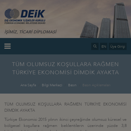
İŞİMİZ, TİCARİ DİPLOMASİ
EN
Üye Girişi
TÜM OLUMSUZ KOŞULLARA RAĞMEN
TÜRKİYE EKONOMİSİ DİMDİK AYAKTA
Ana Sayfa
Bilgi Merkezi
Basın
Basın Açıklamaları
TÜM OLUMSUZ KOŞULLARA RAĞMEN TÜRKİYE EKONOMİSİ
DİMDİK AYAKTA
Türkiye Ekonomisi 2015 yılının ikinci çeyreğinde olumsuz küresel ve
bölgesel koşullara rağmen beklentilerin üzerinde yüzde 3,8