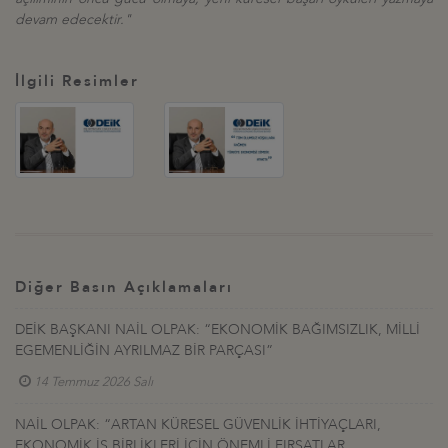
devam edecektir."
İlgili Resimler
Diğer Basın Açıklamaları
DEİK BAŞKANI NAİL OLPAK: “EKONOMİK BAĞIMSIZLIK, MİLLİ
EGEMENLİĞİN AYRILMAZ BİR PARÇASI”
14 Temmuz 2026 Salı
NAİL OLPAK: “ARTAN KÜRESEL GÜVENLİK İHTİYAÇLARI,
EKONOMİK İŞ BİRLİKLERİ İÇİN ÖNEMLİ FIRSATLAR