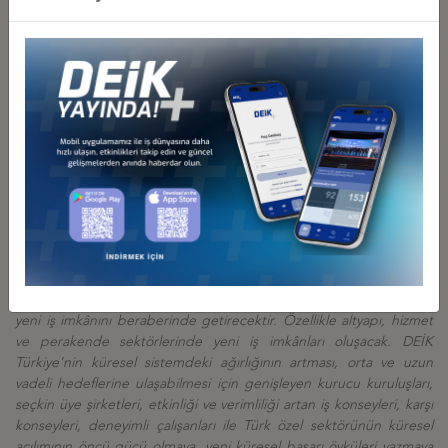
Büyüme performansımızın önündeki en önemli meselenin dış
talebin azalması olduğunu vurgulayan Vardan, dış talep
bağlamında ambargo sonrası İran'ın Türkiye'nin ihracatının artması
için önemli fırsatları beraberinde getirdiğini belirtti. Vardan şöyle
devam etti: "
Komşumuz İran ile P5+1 arasında uzun zamandır
devam eden müzakerelerin
"
Kapsamlı Ortak Eylem Planı
"
adı
verilen bir anlaşma üzerinde mutabakat ile ambargolar aşamalı
olarak kalkacak. Bu anlaşma ile komşumuz İran güvenlik kaygıları
ile hareket eden bir bölge ülkesi olmaktan çıkarak ekonomik ve
sosyal kalkınmayı ön plana çıkaracak. Böylelikle bölgede güvenlik
kaygılarının yerine refah yaratma kaygıları olacak ve bu dönüşüm
iradesi bölgenin demokrasiyle yönetilen en büyük serbest piyasa
ekonomisi ve üretim gücü olan Türkiye'nin ekonomik ilişkilerini
olumlu yönde etkileyecektir. İran sahip olduğu doğal kaynakları,
genç ve eğitimli nüfusu ile Türk yatırımcısı ve ihracatçısı için birçok
yeni iş imkânını beraberinde getirecektir. Özellikle altyapı, hizmet
ve perakende sektörlerinde yeni iş imkânları oluşacak. DEİK
Türkiye'nin küresel sistemdeki ağırlığının artması, orta ve uzun
vadeli hedeflerine ulaşabilmesi için genişleyen kurucu kuruluşları,
seçkin üye şirketleri, etkinliği ve verimliliği artan iş konseyleri, karşı
konseyleri, deneyimli çalışanları ile Türk özel sektörünün küresel
açılımının öncü gücü olmaya, yeni küresel başarı öyküleri yazmaya