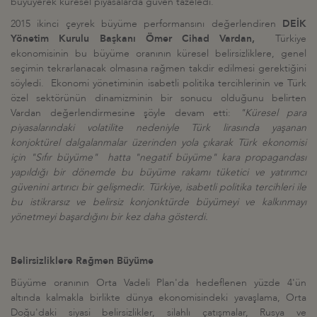
büyüyerek küresel piyasalarda güven tazeledi.
2015 ikinci çeyrek büyüme performansını değerlendiren
DEİK
Yönetim Kurulu Başkanı Ömer Cihad Vardan,
Türkiye
ekonomisinin bu büyüme oranının küresel belirsizliklere, genel
seçimin tekrarlanacak olmasına rağmen takdir edilmesi gerektiğini
söyledi. Ekonomi yönetiminin isabetli politika tercihlerinin ve Türk
özel sektörünün dinamizminin bir sonucu olduğunu belirten
Vardan değerlendirmesine şöyle devam etti:
"Küresel para
piyasalarındaki volatilite nedeniyle Türk lirasında yaşanan
konjoktürel dalgalanmalar üzerinden yola çıkarak Türk ekonomisi
için "Sıfır büyüme" hatta "negatif büyüme" kara propagandası
yapıldığı bir dönemde bu büyüme rakamı tüketici ve yatırımcı
güvenini artırıcı bir gelişmedir. Türkiye, isabetli politika tercihleri ile
bu istikrarsız ve belirsiz konjonktürde büyümeyi ve kalkınmayı
yönetmeyi başardığını bir kez daha gösterdi.
Belirsizliklere Rağmen Büyüme
Büyüme oranının Orta Vadeli Plan'da hedeflenen yüzde 4'ün
altında kalmakla birlikte dünya ekonomisindeki yavaşlama, Orta
Doğu'daki siyasi belirsizlikler, silahlı çatışmalar, Rusya ve