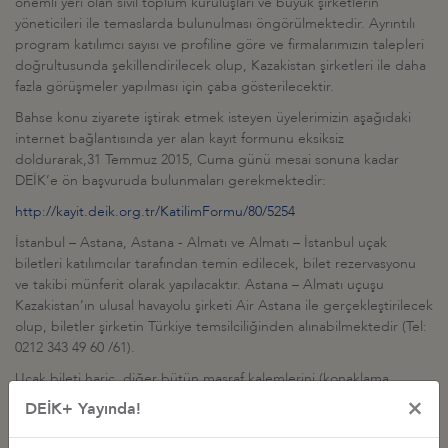
önemli yeri olan sivil toplum kuruluşları ve büyük şirketlerin
yöneticileri ile temaslarda bulunulması öngörülmektedir. Ayrıntılı
program katılımcı sayısı ve profiline göre ve firmalarımızın talepleri
doğrultusunda şekillendirilecek olup, Kazakistan şirketleri ile daha
fazla görüşmeler yapılması için çaba gösterilecektir.
Bahse konu ziyarete iştirak etmek isteyen üyelerimizin aşağıdaki
internet bağlantısında yer alan kayıt formunu eksiksiz
doldurarak,31 Temmuz 2015, Cuma günü mesai sonuna kadar
DEİK’e ön başvuruda bulunmaları gerekmektedir:
http://kayit.deik.org.tr/KatilimFormu/80/5254
İstanbul – Astana, Astana - Almatı ve Almatı – İstanbul uçak
biletleri katılımcılar tarafından temin edilecek, bilet rezervasyonu
ve takibi münferit olarak yapılacaktır. Astana – Almatı uçuşu
Kazakistan’ın ulusal havayolu şirketi Air Astana ile gerçekleştirilecek
olup, biletler şirketin Türkiye temsilciliğinden alınabilmektedir (Tel:
0212 343 49 60 /61).
Uçak bileti hariç, diğer bütün masraf kalemlerini (konaklama,
program süresince yapılacak transferler, toplantılarda tercüme
×
DEİK+ Yayında!
hizmetleri vs.) kapsayan katılım ücreti önümüzdeki günlerde
belirlenecek ve ön başvuruda bulunan üyelerimiz bu konuda ayrıca