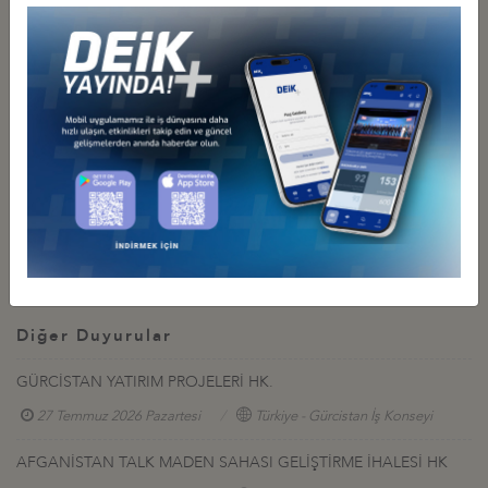
bilgilendirilecektir.
Etkin ve tatmin edici ziyaret programının hazırlanabilmesi için
müracaatların son başvuru tarihinden önce yapılması büyük önem
taşımaktadır.
İlgili Dosyalar
Program
Bilgi Notu
Diğer Duyurular
GÜRCİSTAN YATIRIM PROJELERİ HK.
27 Temmuz 2026 Pazartesi
Türkiye - Gürcistan İş Konseyi
AFGANİSTAN TALK MADEN SAHASI GELİŞTİRME İHALESİ HK