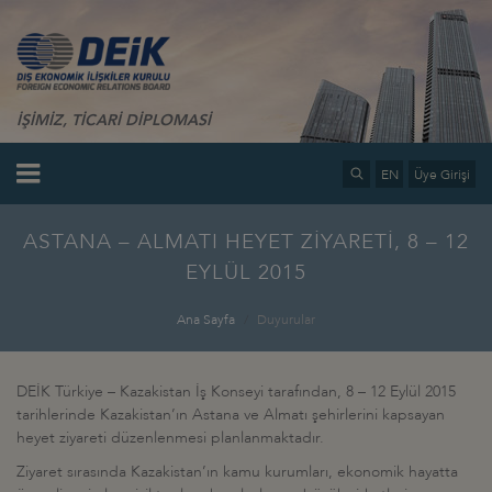
İŞİMİZ, TİCARİ DİPLOMASİ
EN
Üye Girişi
ASTANA – ALMATI HEYET ZİYARETİ, 8 – 12
EYLÜL 2015
Ana Sayfa
Duyurular
DEİK Türkiye – Kazakistan İş Konseyi tarafından, 8 – 12 Eylül 2015
tarihlerinde Kazakistan’ın Astana ve Almatı şehirlerini kapsayan
heyet ziyareti düzenlenmesi planlanmaktadır.
Ziyaret sırasında Kazakistan’ın kamu kurumları, ekonomik hayatta