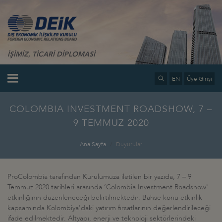
İŞİMİZ, TİCARİ DİPLOMASİ
EN
Üye Girişi
COLOMBIA INVESTMENT ROADSHOW, 7 –
9 TEMMUZ 2020
Ana Sayfa
Duyurular
ProColombia tarafından Kurulumuza iletilen bir yazıda, 7 – 9
Temmuz 2020 tarihleri arasında ‘Colombia Investment Roadshow'
etkinliğinin düzenleneceği belirtilmektedir. Bahse konu etkinlik
kapsamında Kolombiya'daki yatırım fırsatlarının değerlendirileceği
ifade edilmektedir. Altyapı, enerji ve teknoloji sektörlerindeki