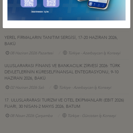
27 Temmuz 2026 Pazartesi
Türkiye - Gürcistan İş Konseyi
AFGANİSTAN TALK MADEN SAHASI GELİŞTİRME İHALESİ HK
27 Temmuz 2026 Pazartesi
Türkiye - Afganistan İş Konseyi
YEREL FİRMALARIN TANITIM SERGİSİ, 17-20 HAZİRAN 2026,
BAKÜ
08 Haziran 2026 Pazartesi
Türkiye - Azerbaycan İş Konseyi
ULUSLARARASI FİNANS VE BANKACILIK ZİRVESİ 2026: TÜRK
DEVLETLERİNİN KÜRESELFİNANSAL ENTEGRASYONU, 9-10
HAZİRAN 2026, BAKÜ
02 Haziran 2026 Salı
Türkiye - Azerbaycan İş Konseyi
17. ULUSLARARASI TURİZM VE OTEL EKİPMANLARI (EBIT 2026)
FUARI, 30 NİSAN-2 MAYIS 2026, BATUM
08 Nisan 2026 Çarşamba
Türkiye - Gürcistan İş Konseyi