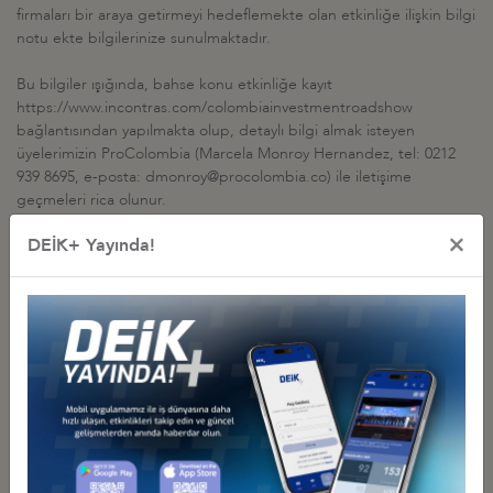
firmaları bir araya getirmeyi hedeflemekte olan etkinliğe ilişkin bilgi
notu ekte bilgilerinize sunulmaktadır.
Bu bilgiler ışığında, bahse konu etkinliğe kayıt
https://www.incontras.com/colombiainvestmentroadshow
bağlantısından yapılmakta olup, detaylı bilgi almak isteyen
üyelerimizin ProColombia (Marcela Monroy Hernandez, tel: 0212
939 8695, e-posta: dmonroy@procolombia.co) ile iletişime
geçmeleri rica olunur.
×
DEİK+ Yayında!
İlgili Dosyalar
BİLGİ NOTU
Diğer Duyurular
GÜRCİSTAN YATIRIM PROJELERİ HK.