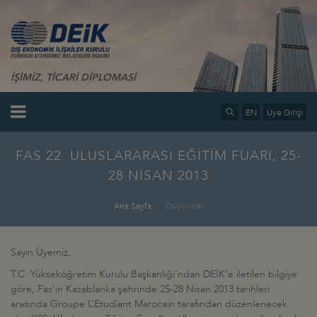
İŞİMİZ, TİCARİ DİPLOMASİ
EN
Üye Girişi
FAS 22. ULUSLARARASI EĞİTİM FUARI, 25-
28 NİSAN 2013
Ana Sayfa
Duyurular
Sayın Üyemiz,
T.C. Yükseköğretim Kurulu Başkanlığı’ndan DEİK’e iletilen bilgiye
göre, Fas’ın Kazablanka şehrinde 25-28 Nisan 2013 tarihleri
arasında Groupe L’Etudiant Marocain tarafından düzenlenecek