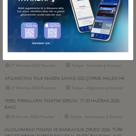
İlgili Dosyalar
Bilgi
Diğer Duyurular
GÜRCİSTAN YATIRIM PROJELERİ HK.
27 Temmuz 2026 Pazartesi
Türkiye - Gürcistan İş Konseyi
AFGANİSTAN TALK MADEN SAHASI GELİŞTİRME İHALESİ HK
27 Temmuz 2026 Pazartesi
Türkiye - Afganistan İş Konseyi
YEREL FİRMALARIN TANITIM SERGİSİ, 17-20 HAZİRAN 2026,
BAKÜ
08 Haziran 2026 Pazartesi
Türkiye - Azerbaycan İş Konseyi
ULUSLARARASI FİNANS VE BANKACILIK ZİRVESİ 2026: TÜRK