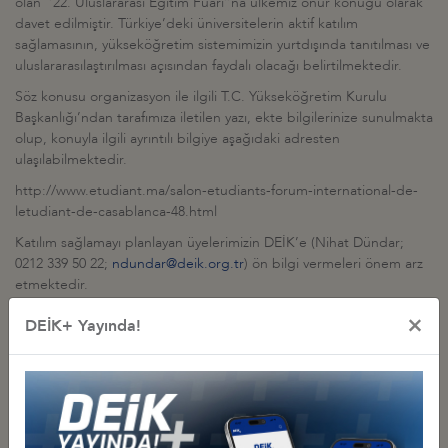
olan ‘’22. Uluslararası Eğitim Fuarı’’na ülkemiz onur konuğu olarak
davet edilmiştir. Türkiye’deki üniversitelerin aktif katılım
sağlamasının, yükseköğretim sistemimizin yurtdışında tanıtılması ve
uluslararasılaştırılması açısından faydalı olacağı belirtilmektedir.
Söz konusu organizasyon ile ilgili T.C. Yükseköğretim Kurulu
Başkanlığı’ndan tarafımıza iletilen yazı, ekte bilgilerinize sunulmakta
olup, konuyla ilgili ayrıntılı bilgiye aşağıdaki adresten
ulaşılabilmektedir.
http://www.etudiant.ma/salon-etudiants-forum-international-de-
letudiant-de-casablanca-48.html
Katılım sağlamayı planlayan üyelerimizin DEİK’e (Nihat Dündar;
0212 339 50 22;
ndundar@deik.org.tr
) ön bilgi vermeleri önem arz
etmektedir.
×
DEİK+ Yayında!
Saygılarımla,
Ek1: Fas 22. Uluslararası Eğitim Fuarı ile ilgili yazı