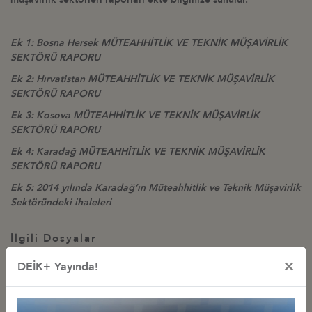
Ek 1: Bosna Hersek MÜTEAHHİTLİK VE TEKNİK MÜŞAVİRLİK
SEKTÖRÜ RAPORU
Ek 2: Hırvatistan MÜTEAHHİTLİK VE TEKNİK MÜŞAVİRLİK
SEKTÖRÜ RAPORU
Ek 3: Kosova MÜTEAHHİTLİK VE TEKNİK MÜŞAVİRLİK
SEKTÖRÜ RAPORU
Ek 4: Karadağ MÜTEAHHİTLİK VE TEKNİK MÜŞAVİRLİK
SEKTÖRÜ RAPORU
Ek 5: 2014 yılında Karadağ’ın Müteahhitlik ve Teknik Müşavirlik
Sektöründeki ihaleleri
İlgili Dosyalar
Bosna Hersek MÜTEAHHİTLİK VE TEKNİK MÜŞAVİRLİK
×
DEİK+ Yayında!
SEKTÖRÜ RAPORU
Hırvatistan MÜTEAHHİTLİK VE TEKNİK MÜŞAVİRLİK SEKTÖRÜ
RAPORU