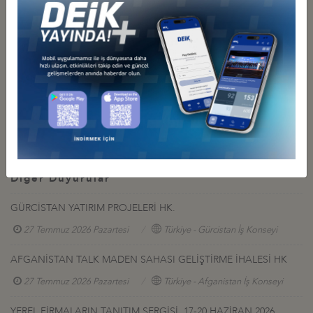
Kosova MÜTEAHHİTLİK VE TEKNİK MÜŞAVİRLİK SEKTÖRÜ
RAPORU
Karadağ MÜTEAHHİTLİK VE TEKNİK MÜŞAVİRLİK SEKTÖRÜ
RAPORU
2014 yılında Karadağ’ın Müteahhitlik ve Teknik Müşavirlik
Sektöründeki ihaleleri
Diğer Duyurular
GÜRCİSTAN YATIRIM PROJELERİ HK.
27 Temmuz 2026 Pazartesi
Türkiye - Gürcistan İş Konseyi
AFGANİSTAN TALK MADEN SAHASI GELİŞTİRME İHALESİ HK
27 Temmuz 2026 Pazartesi
Türkiye - Afganistan İş Konseyi
YEREL FİRMALARIN TANITIM SERGİSİ, 17-20 HAZİRAN 2026,