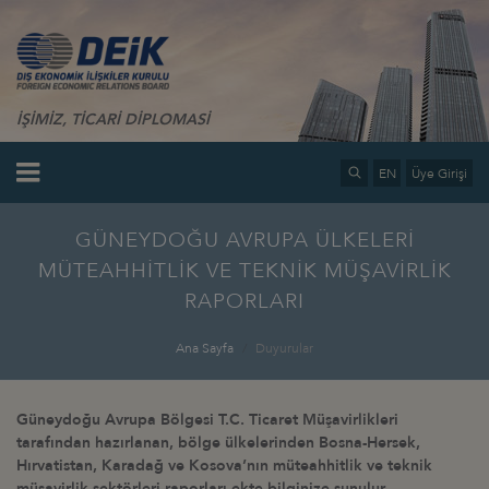
İŞİMİZ, TİCARİ DİPLOMASİ
EN
Üye Girişi
GÜNEYDOĞU AVRUPA ÜLKELERİ
MÜTEAHHİTLİK VE TEKNİK MÜŞAVİRLİK
RAPORLARI
Ana Sayfa
Duyurular
Güneydoğu Avrupa Bölgesi T.C. Ticaret Müşavirlikleri
tarafından hazırlanan, bölge ülkelerinden Bosna-Hersek,
Hırvatistan, Karadağ ve Kosova’nın müteahhitlik ve teknik
müşavirlik sektörleri raporları ekte bilginize sunulur.