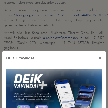
iş görüşmeleri programı düzenlenecektir.
Bahse konu programa katılmak isteyen üyelerimizin
https://docs.google.com/forms/d/e/1FAIpQLSenUk4XlRxeMdUF8R
adresinde yer alan formu doldurarak, kayıt yaptırmaları
gerekmektedir. Katılım ücretsizdir.
Ayrıntılı bilgi için Kazakistan Uluslararası Ticaret Odası ile (İlgili:
Assel Baibolova, e-mail:
a.baibolova@atameken.kz
, tel: +7 7172
279054 (Dahili: 207), whatsApp: +44 7448 357328) iletişime
geçilebilir.
×
DEİK+ Yayında!
İlgili Dosyalar
- KATILIMCI KAZAK FİRMA VE KURUMLARI
PROGRAM
Diğer Duyurular