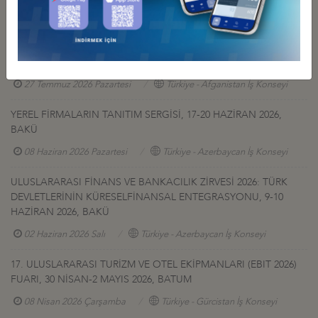
GÜRCİSTAN YATIRIM PROJELERİ HK.
27 Temmuz 2026 Pazartesi
Türkiye - Gürcistan İş Konseyi
AFGANİSTAN TALK MADEN SAHASI GELİŞTİRME İHALESİ HK
27 Temmuz 2026 Pazartesi
Türkiye - Afganistan İş Konseyi
YEREL FİRMALARIN TANITIM SERGİSİ, 17-20 HAZİRAN 2026,
BAKÜ
08 Haziran 2026 Pazartesi
Türkiye - Azerbaycan İş Konseyi
ULUSLARARASI FİNANS VE BANKACILIK ZİRVESİ 2026: TÜRK
DEVLETLERİNİN KÜRESELFİNANSAL ENTEGRASYONU, 9-10
HAZİRAN 2026, BAKÜ
02 Haziran 2026 Salı
Türkiye - Azerbaycan İş Konseyi
17. ULUSLARARASI TURİZM VE OTEL EKİPMANLARI (EBIT 2026)
FUARI, 30 NİSAN-2 MAYIS 2026, BATUM
08 Nisan 2026 Çarşamba
Türkiye - Gürcistan İş Konseyi