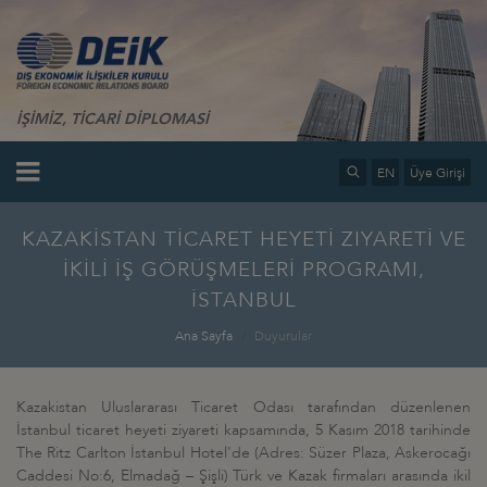
İŞİMİZ, TİCARİ DİPLOMASİ
EN
Üye Girişi
KAZAKİSTAN TİCARET HEYETİ ZIYARETİ VE
İKİLİ İŞ GÖRÜŞMELERİ PROGRAMI,
İSTANBUL
Ana Sayfa
Duyurular
Kazakistan Uluslararası Ticaret Odası tarafından düzenlenen
İstanbul ticaret heyeti ziyareti kapsamında, 5 Kasım 2018 tarihinde
The Ritz Carlton İstanbul Hotel'de (Adres: Süzer Plaza, Askerocağı
Caddesi No:6, Elmadağ – Şişli) Türk ve Kazak firmaları arasında ikil