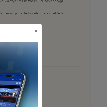
amacıyla Malezya Yatırım Forumu düzenleneceği
şlemlerini gerçekleştirmeleri gerekmektedir.
×