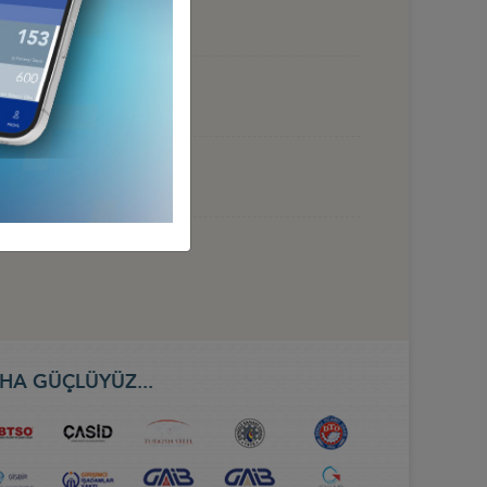
 HAZİRAN 2026, BAKÜ
HA GÜÇLÜYÜZ...