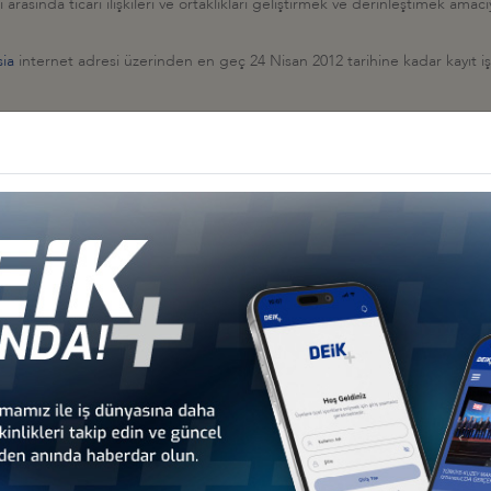
ri arasında ticari ilişkileri ve ortaklıkları geliştirmek ve derinleştimek 
ia
internet adresi üzerinden en geç 24 Nisan 2012 tarihine kadar kayıt i
İş Konseyi
HALESİ HK