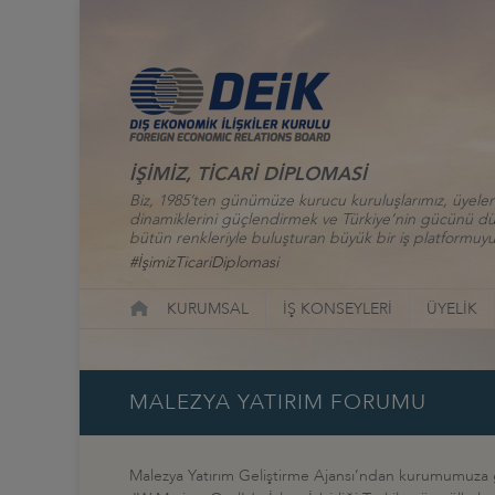
İŞİMİZ, TİCARİ DİPLOMASİ
Biz, 1985’ten günümüze kurucu kuruluşlarımız, üyelerim
dinamiklerini güçlendirmek ve Türkiye’nin gücünü düny
bütün renkleriyle buluşturan büyük bir iş platformuyu
#İşimizTicariDiplomasi
KURUMSAL
İŞ KONSEYLERİ
ÜYELİK
MALEZYA YATIRIM FORUMU
Malezya Yatırım Geliştirme Ajansı’ndan kurumumuza ge