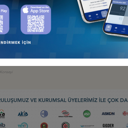
 İş Konseyi
AN 2026, BAKÜ
 İş Konseyi
026: TÜRK DEVLETLERİNİN KÜRESELFİNANSAL ENTEGRASYONU, 9-10
nseyi
EBIT 2026) FUARI, 30 NİSAN-2 MAYIS 2026, BATUM
ş Konseyi
ULUŞUMUZ VE KURUMSAL ÜYELERİMİZ İLE ÇOK DA