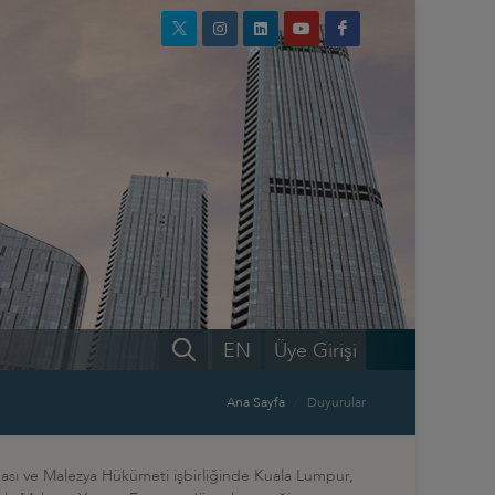
EN
Üye Girişi
Ana Sayfa
Duyurular
kası ve Malezya Hükümeti işbirliğinde Kuala Lumpur,