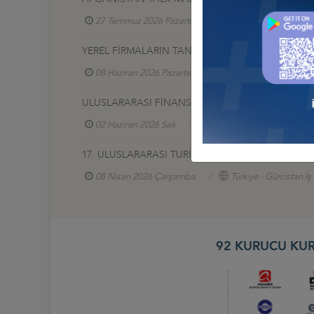
27 Temmuz 2026 Pazartesi
Türkiye - Afganistan
YEREL FİRMALARIN TANITIM SERGİSİ, 17-20 HAZİR
08 Haziran 2026 Pazartesi
Türkiye - Azerbaycan
ULUSLARARASI FİNANS VE BANKACILIK ZİRVESİ 2
02 Haziran 2026 Salı
Türkiye - Azerbaycan İş Ko
17. ULUSLARARASI TURİZM VE OTEL EKİPMANLARI (
08 Nisan 2026 Çarşamba
Türkiye - Gürcistan İ
92 KURUCU KUR