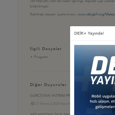
JW Mariott Otel’de İslam İşbirliği Teşkilatı üye ülkele
bildirilmiştir.
Katılmak isteyen üyelerimizin,
www.idbgbf.org/Malays
DEİK+ Yayında!
İlgili Dosyalar
Program
Diğer Duyurular
GÜRCİSTAN YATIRIM PROJELERİ HK.
27 Temmuz 2026 Pazartesi
Türkiye - Gürcistan 
AFGANİSTAN TALK MADEN SAHASI GELİŞTİRME İ