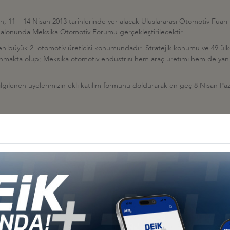
; 11 – 14 Nisan 2013 tarihlerinde yer alacak Uluslararası Otomotiv Fuar
Salonunda Meksika Otomotiv Forumu gerçekleştirilecektir.
n büyük 2. otomotiv üreticisi konumundadır. Stratejik konumu ve 49 ülke 
ğlanmakta olup; Meksika otomotiv endüstrisi hem araç üretimi hem de yan s
gilenen üyelerimizin ekli katılım formunu doldurarak en geç 8 Nisan Paz