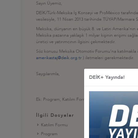
Sayın Üyemiz,
DEİK/Türk-Meksika İş Konseyi ve ProMéxico tarafından
vesilesiyle, 11 Nisan 2013 tarihinde TÜYAP/Marmara 
Meksika, dünyanın en büyük 8. ve Latin Amerika’nın e
Meksika pazarına yaklaşık 1 milyar kişinin erişimi sa
üretici ve yatırımcının ilgisini çekmektedir.
Söz konusu Meksika Otomotiv Forumu’na katılmakla il
amerikastaj@deik.org.tr
) iletmeleri gerekmektedir.
Saygılarımla,
DEİK+ Yayında!
Ek: Program, Katılım Formu, Meksikalı Firma Listesi
İlgili Dosyalar
Katılım Formu
Program