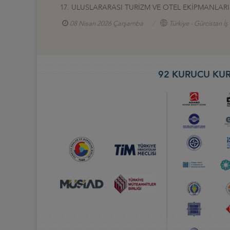
17. ULUSLARARASI TURİZM VE OTEL EKİPMANLARI (
08 Nisan 2026 Çarşamba
Türkiye - Gürcistan İ
92 KURUCU KUR