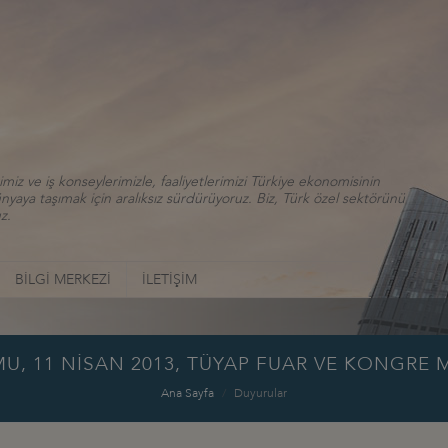
iz ve iş konseylerimizle, faaliyetlerimizi Türkiye ekonomisinin
aya taşımak için aralıksız sürdürüyoruz. Biz, Türk özel sektörünü
z.
BİLGİ MERKEZİ
İLETİŞİM
, 11 NİSAN 2013, TÜYAP FUAR VE KONGRE
Ana Sayfa
Duyurular