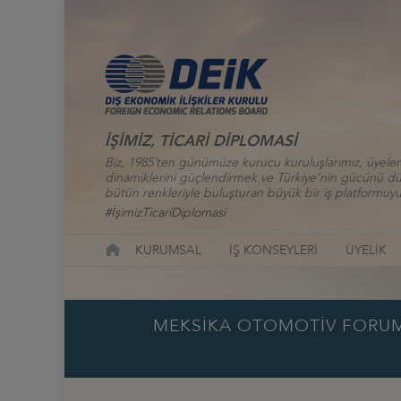
İŞİMİZ, TİCARİ DİPLOMASİ
Biz, 1985’ten günümüze kurucu kuruluşlarımız, üyelerim
dinamiklerini güçlendirmek ve Türkiye’nin gücünü düny
bütün renkleriyle buluşturan büyük bir iş platformuyu
#İşimizTicariDiplomasi
KURUMSAL
İŞ KONSEYLERİ
ÜYELİK
MEKSİKA OTOMOTİV FORUMU