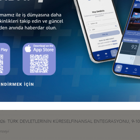
İş Konseyi
HALESİ HK
 İş Konseyi
AN 2026, BAKÜ
 İş Konseyi
026: TÜRK DEVLETLERİNİN KÜRESELFİNANSAL ENTEGRASYONU, 9-10
nseyi