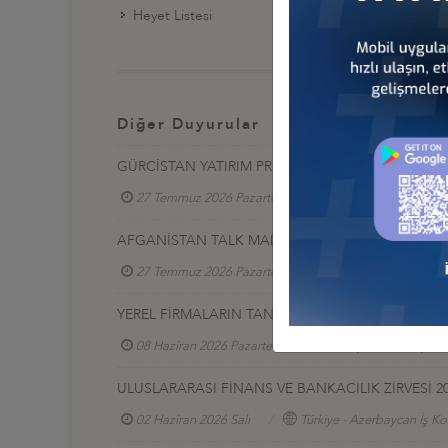
Heyet Listesi
Diğer Duyurular
GÜRCİSTAN YATIRIM PROJELERİ HK.
27 Temmuz 2026 Pazartesi
Türkiye - Gürcistan 
AFGANİSTAN TALK MADEN SAHASI GELİŞTİRME İ
27 Temmuz 2026 Pazartesi
Türkiye - Afganistan
YEREL FİRMALARIN TANITIM SERGİSİ, 17-20 HAZİR
08 Haziran 2026 Pazartesi
Türkiye - Azerbaycan
ULUSLARARASI FİNANS VE BANKACILIK ZİRVESİ 2
02 Haziran 2026 Salı
Türkiye - Azerbaycan İş Ko