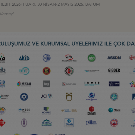
EBIT 2026) FUARI, 30 NİSAN-2 MAYIS 2026, BATUM
ş Konseyi
ULUŞUMUZ VE KURUMSAL ÜYELERİMİZ İLE ÇOK DA