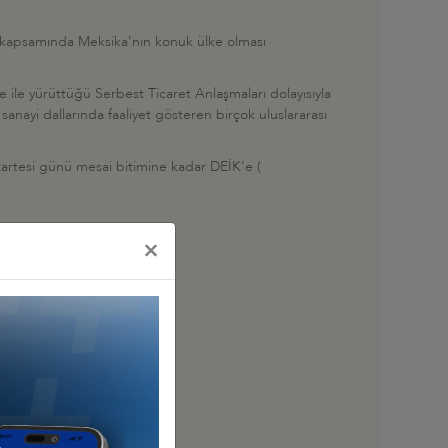
ı kapsamında Meksika’nın konuk ülke olması
ile yürüttüğü Serbest Ticaret Anlaşmaları dolayısıyla
anayi dallarında faaliyet gösteren birçok uluslararası
artesi günü mesai bitimine kadar DEİK’e (
×