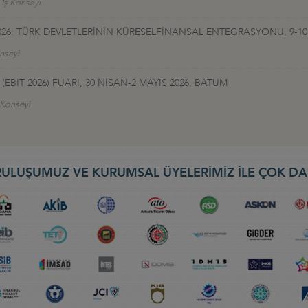
 İş Konseyi
026: TÜRK DEVLETLERİNİN KÜRESELFİNANSAL ENTEGRASYONU, 9-10
nseyi
EBIT 2026) FUARI, 30 NİSAN-2 MAYIS 2026, BATUM
ş Konseyi
ULUŞUMUZ VE KURUMSAL ÜYELERİMİZ İLE ÇOK DA