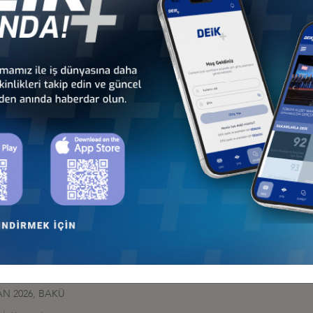
İş Konseyi
HALESİ HK
 İş Konseyi
AN 2026, BAKÜ