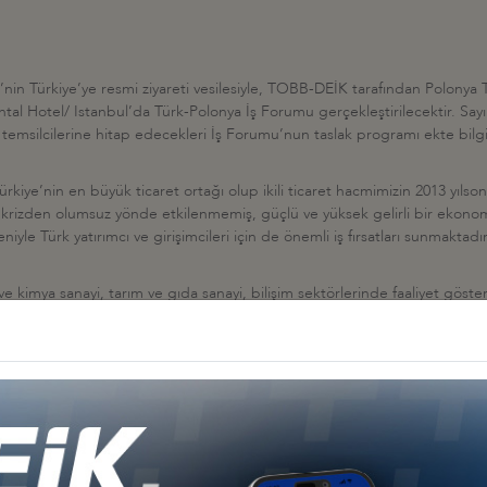
n Türkiye’ye resmi ziyareti vesilesiyle, TOBB-DEİK tarafından Polonya T
ental Hotel/ Istanbul’da Türk-Polonya İş Forumu gerçekleştirilecektir. S
 temsilcilerine hitap edecekleri İş Forumu’nun taslak programı ekte bilgi
iye’nin en büyük ticaret ortağı olup ikili ticaret hacmimizin 2013 yılsonu
krizden olumsuz yönde etkilenmemiş, güçlü ve yüksek gelirli bir ekonomiy
eniyle Türk yatırımcı ve girişimcileri için de önemli iş fırsatları sunmaktadır
 ve kimya sanayi, tarım ve gıda sanayi, bilişim sektörlerinde faaliyet göst
are paylaşılacaktır.
a pazarı ile ticaret ve yatırım boyutunda ilgilenen tüm iş dünyası temsilcil
na@deik.org.tr
, Tel: 0212 339 5036 Faks: 0212 339 5065) 3 Mart 2014 Pazar