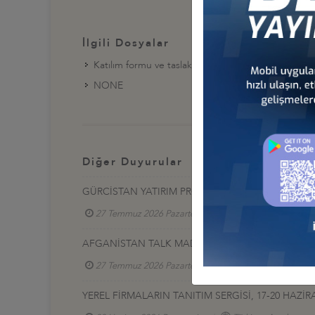
İlgili Dosyalar
Katılım formu ve taslak program
NONE
Diğer Duyurular
GÜRCİSTAN YATIRIM PROJELERİ HK.
27 Temmuz 2026 Pazartesi
Türkiye - Gürcistan 
AFGANİSTAN TALK MADEN SAHASI GELİŞTİRME İ
27 Temmuz 2026 Pazartesi
Türkiye - Afganistan
YEREL FİRMALARIN TANITIM SERGİSİ, 17-20 HAZİR