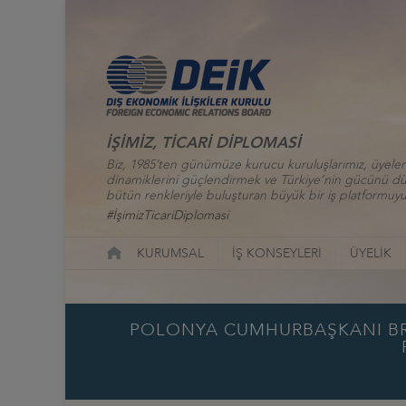
İŞİMİZ, TİCARİ DİPLOMASİ
Biz, 1985’ten günümüze kurucu kuruluşlarımız, üyelerim
dinamiklerini güçlendirmek ve Türkiye’nin gücünü düny
bütün renkleriyle buluşturan büyük bir iş platformuyu
#İşimizTicariDiplomasi
KURUMSAL
İŞ KONSEYLERİ
ÜYELİK
POLONYA CUMHURBAŞKANI BRON