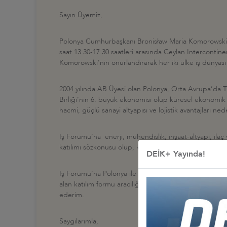
Sayın Üyemiz,
Polonya Cumhurbaşkanı Bronisław Maria Komorowski’ni
saat 13.30-17.30 saatleri arasında Ceylan Intercontin
Komorowski’nin onurlandırarak her iki ülke iş dünyası
2004 yılında AB Üyesi olan Polonya, Orta Avrupa’da Türk
Birliği’nin 6. büyük ekonomisi olup küresel ekonomik 
hacmi, güçlü sanayi altyapısı ve lojistik avantajları ned
İş Forumu’na enerji, mühendislik, inşaat-altyapı, ilaç
katılımı sözkonusu olup, konuk firma heyet listesi bilah
DEİK+ Yayında!
İş Forumu’na Polonya ile iş yapmayı arzu eden ve Polony
alan katılım formu aracılığıyla DEİK’e (Dilek Tuna;
dtu
ederim.
Saygılarımla,