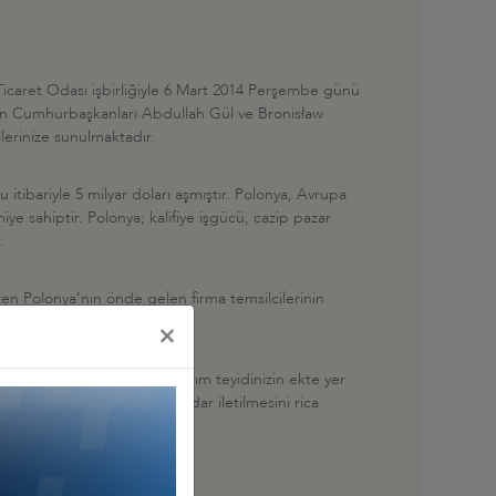
icaret Odası işbirliğiyle 6 Mart 2014 Perşembe günü
ayın Cumhurbaşkanları Abdullah Gül ve Bronisław
lerinize sunulmaktadır.
 itibariyle 5 milyar doları aşmıştır. Polonya, Avrupa
e sahiptir. Polonya; kalifiye işgücü, cazip pazar
.
eren Polonya’nın önde gelen firma temsilcilerinin
×
erinin katılımını diler, katılım teyidinizin ekte yer
tesi günü mesai bitimine kadar iletilmesini rica