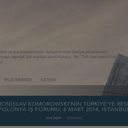
iz ve iş konseylerimizle, faaliyetlerimizi Türkiye ekonomisinin
aya taşımak için aralıksız sürdürüyoruz. Biz, Türk özel sektörünü
z.
BİLGİ MERKEZİ
İLETİŞİM
İSLAV KOMOROWSKİ’NİN TÜRKİYE’YE RESMİ 
POLONYA İŞ FORUMU, 6 MART 2014, ISTANBU
Ana Sayfa
Duyurular