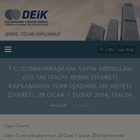
İŞİMİZ, TİCARİ DİPLOMASİ
EN
Üye Girişi
T.C. CUMHURBAŞKANI SAYIN ABDULLAH
GÜL’ÜN İTALYA RESMİ ZİYARETİ
KAPSAMINDA TÜRK İŞADAMLARI HEYETİ
ZİYARETİ, 28 OCAK-1 ŞUBAT 2014, İTALYA
Ana Sayfa
Duyurular
Sayın Üyemiz,
Sayın Cumhurbaşkanımızın 28 Ocak-1 Şubat 2014 tarihlerinde