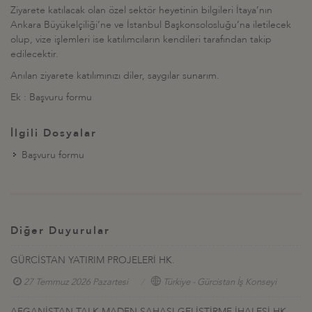
Ziyarete katılacak olan özel sektör heyetinin bilgileri İtaya’nın
Ankara Büyükelçiliği’ne ve İstanbul Başkonsolosluğu’na iletilecek
olup, vize işlemleri ise katılımcıların kendileri tarafından takip
edilecektir.
Anılan ziyarete katılımınızı diler, saygılar sunarım.
Ek : Başvuru formu
İlgili Dosyalar
Başvuru formu
Diğer Duyurular
GÜRCİSTAN YATIRIM PROJELERİ HK.
27 Temmuz 2026 Pazartesi
Türkiye - Gürcistan İş Konseyi
AFGANİSTAN TALK MADEN SAHASI GELİŞTİRME İHALESİ HK