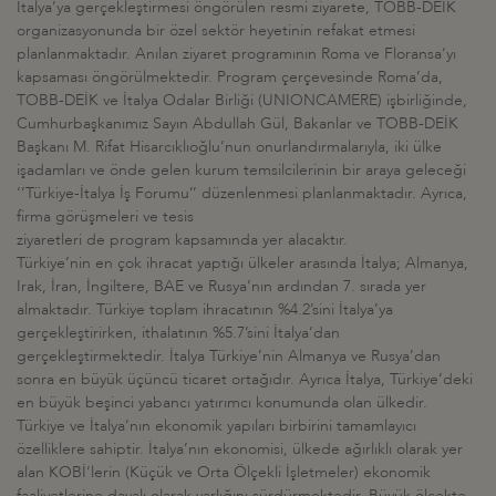
İtalya’ya gerçekleştirmesi öngörülen resmi ziyarete, TOBB-DEİK
organizasyonunda bir özel sektör heyetinin refakat etmesi
planlanmaktadır. Anılan ziyaret programının Roma ve Floransa’yı
kapsaması öngörülmektedir. Program çerçevesinde Roma’da,
TOBB-DEİK ve İtalya Odalar Birliği (UNIONCAMERE) işbirliğinde,
Cumhurbaşkanımız Sayın Abdullah Gül, Bakanlar ve TOBB-DEİK
Başkanı M. Rifat Hisarcıklıoğlu’nun onurlandırmalarıyla, iki ülke
işadamları ve önde gelen kurum temsilcilerinin bir araya geleceği
‘’Türkiye-İtalya İş Forumu’’ düzenlenmesi planlanmaktadır. Ayrıca,
firma görüşmeleri ve tesis
ziyaretleri de program kapsamında yer alacaktır.
Türkiye’nin en çok ihracat yaptığı ülkeler arasında İtalya; Almanya,
Irak, İran, İngiltere, BAE ve Rusya’nın ardından 7. sırada yer
almaktadır. Türkiye toplam ihracatının %4.2’sini İtalya’ya
gerçekleştirirken, ithalatının %5.7’sini İtalya’dan
gerçekleştirmektedir. İtalya Türkiye’nin Almanya ve Rusya’dan
sonra en büyük üçüncü ticaret ortağıdır. Ayrıca İtalya, Türkiye’deki
en büyük beşinci yabancı yatırımcı konumunda olan ülkedir.
Türkiye ve İtalya’nın ekonomik yapıları birbirini tamamlayıcı
özelliklere sahiptir. İtalya’nın ekonomisi, ülkede ağırlıklı olarak yer
alan KOBİ’lerin (Küçük ve Orta Ölçekli İşletmeler) ekonomik
faaliyetlerine dayalı olarak varlığını sürdürmektedir. Büyük ölçekte