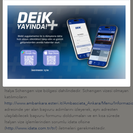
DEİK’e (Neslihan Kilit, tel: 0212 339 50 17, e-posta:
nkilit@deik.org.tr
) iletmeleri gerekmektedir.
Başvuru formunda katılımcılar tarafından belirtilen e-mail
adreslerine bilgilendirme yapılacağından, genel e-mail adresi
(
info@.....com
, vb.) yerine sıkça kullanılan şahsi e-mail adreslerinin
verilmesi katılımcıların yararına olacaktır.
Katılım ücreti ve organizasyon hizmetleri, katılımcıların sayısına göre
tespit edilmektedir. Bu itibarla, katılım teyidini bildirip, avans
ödemesini yapmış olan katılımcıların ziyarete katılmaktan
vazgeçmeleri halinde, en geç 20 Ocak 2014 Pazartesi günü mesai
saati bitimine kadar DEİK’e yazılı olarak bildirmeleri kaydıyla avans
olarak yapılan ödeme iade edilebilecektir.
İtalya Schengen vize bölgesi dahilindedir. Schengen vizesi olmayan
katılımcıların
http://www.ambankara.esteri.it/Ambasciata_Ankara/Menu/Informazioni
adresinde yer alan başvuru adımlarını izleyerek, aynı adresten
ulaşılabilecek başvuru formunu doldurmaları ve en kısa sürede
İtalyan vize işlemlerinden sorumlu idata ofisine
(
http://www.idata.com.tr/tr/
) iletmeleri gerekmektedir.