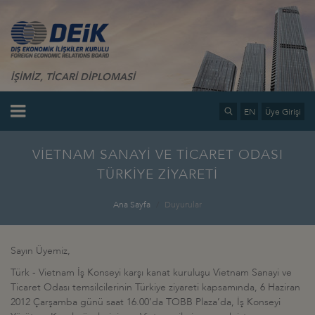
İŞİMİZ, TİCARİ DİPLOMASİ
EN
Üye Girişi
VİETNAM SANAYİ VE TİCARET ODASI
TÜRKİYE ZİYARETİ
Ana Sayfa
Duyurular
Sayın Üyemiz,
Türk - Vietnam İş Konseyi karşı kanat kuruluşu Vietnam Sanayi ve
Ticaret Odası temsilcilerinin Türkiye ziyareti kapsamında, 6 Haziran
2012 Çarşamba günü saat 16.00’da TOBB Plaza’da, İş Konseyi