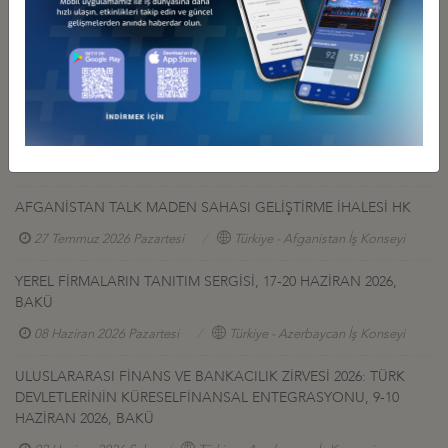
Diğer Duyurular
GÜRCİSTAN YATIRIM PROJELERİ HK.
27 Temmuz 2026 Pazartesi
Türkiye - Gürcistan İş Konseyi
AFGANİSTAN TALK MADEN SAHASI GELİŞTİRME İHALESİ HK
27 Temmuz 2026 Pazartesi
Türkiye - Afganistan İş Konseyi
YEREL FİRMALARIN TANITIM SERGİSİ, 17-20 HAZİRAN 2026,
BAKÜ
08 Haziran 2026 Pazartesi
Türkiye - Azerbaycan İş Konseyi
ULUSLARARASI FİNANS VE BANKACILIK ZİRVESİ 2026: TÜRK
DEVLETLERİNİN KÜRESELFİNANSAL ENTEGRASYONU, 9-10
HAZİRAN 2026, BAKÜ