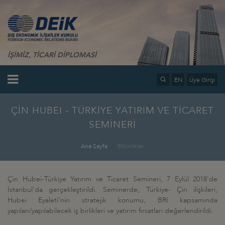
İŞİMİZ, TİCARİ DİPLOMASİ
EN
Üye Girişi
ÇİN HUBEI - TÜRKİYE YATIRIM VE TİCARET
SEMİNERİ
Ana Sayfa
Etkinlikler
Çin Hubei-Türkiye Yatırım ve Ticaret Semineri, 7 Eylül 2018'de
İstanbul'da gerçekleştirildi. Seminerde; Türkiye- Çin ilişkileri,
Hubei Eyaleti'nin stratejik konumu, BRI kapsamında
yapılan/yapılabilecek iş birlikleri ve yatırım fırsatları değerlendirildi.